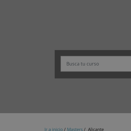
Ir a inicio
/
Masters
/ Alicante