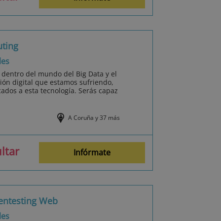
uting
les
l dentro del mundo del Big Data y el
ón digital que estamos sufriendo,
ados a esta tecnología. Serás capaz
A Coruña y 37 más
ltar
Infórmate
Pentesting Web
les