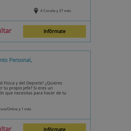
A Coruña y 37 más
ltar
Infórmate
nto Personal,
d Física y del Deporte? ¿Quieres
r tu propio jefe? Si eres un
ón que necesitas para hacer de tu
ncia/Online y 1 más
ltar
Infórmate