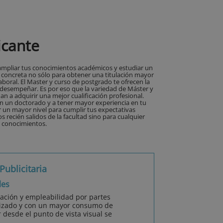
icante
do ampliar tus conocimientos académicos y estudiar un
 concreta no sólo para obtener una titulación mayor
boral. El Master y curso de postgrado te ofrecen la
 desempeñar. Es por eso que la variedad de Máster y
 a adquirir una mejor cualificación profesional.
én un doctorado y a tener mayor experiencia en tu
r un mayor nivel para cumplir tus expectativas
s recién salidos de la facultad sino para cualquier
s conocimientos.
Publicitaria
les
cación y empleabilidad por partes
lizado y con un mayor consumo de
 desde el punto de vista visual se