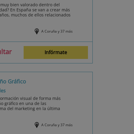
, muy bien valorado dentro del
idad? En España se van a crear más
años, muchos de ellos relacionados
A Coruña y 37 más
ltar
Infórmate
eño Gráfico
les
nformación visual de forma más
eño gráfico en una de las
ma del marketing en la última
A Coruña y 37 más