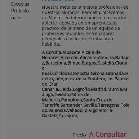
Nuestra meta es la mejora profesional de
nuestros alumnos. Para ello, ofrecemos
un Máster en interiorismo con formación
abierta, apoyada en un aprendizaje
práctico, de la mano de un equipo de
profesores titulados, entrenadores
personales con los que trabajaran
habilida...
A Coruña,Albacete,Alcalá de
Henares,Alcorcón,Alicante,Almería,Badajo
z,Barcelona,Bilbao,Burgos,Castelló,Ciuda
d
Real,Córdoba,Donostia,Girona,Granada,H
uelva,Jaén,Jerez de la Frontera,Las Palmas
de Gran
Canaria,Lleida,Logroño,Madrid,Murcia,M
álaga,Oviedo,Palma de
Mallorca,Pamplona,Santa Cruz de
Tenerife,Santander,Sevilla,Tarragona,Tole
do,Valencia,Valladolid,Vigo,Vitoria-
Gasteiz,Zaragoza,
A Consultar
Precio