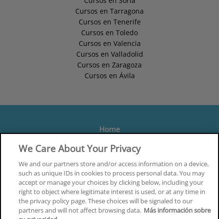
Cursos en Soria
Cursos en Tarragona
Cursos en Tenerife
Cursos en Toledo
Cursos en Valencia
Cursos en Valladolid
Cursos en Zaragoza
Cursos en Ávila
Home
Formación
We Care About Your Privacy
Centros
We and our partners store and/or access information on a device,
such as unique IDs in cookies to process personal data. You may
Orientación
accept or manage your choices by clicking below, including your
right to object where legitimate interest is used, or at any time in
Quiénes somos
the privacy policy page. These choices will be signaled to our
partners and will not affect browsing data.
Más información sobre
Contacta