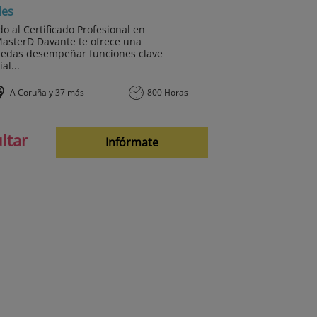
les
o al Certificado Profesional en
MasterD Davante te ofrece una
uedas desempeñar funciones clave
al...
A Coruña y 37 más
800 Horas
ltar
Infórmate