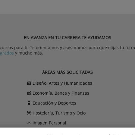
EN AVANZA EN TU CARRERA TE AYUDAMOS
rsos para ti. Te orientamos y asesoramos para que elijas tu forma
tgrados
y mucho más.
ÁREAS MÁS SOLICITADAS
Diseño, Artes y Humanidades
Economía, Banca y Finanzas
Educación y Deportes
Hostelería, Turismo y Ocio
Imagen Personal
Informática y Telecomunicaciones