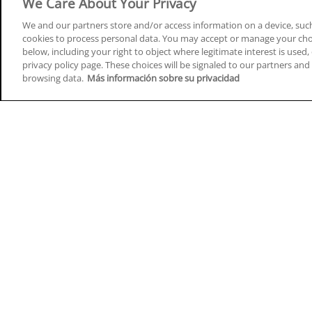
We Care About Your Privacy
We and our partners store and/or access information on a device, such
cookies to process personal data. You may accept or manage your choi
below, including your right to object where legitimate interest is used, 
Cursos en A Coruña
Cursos
privacy policy page. These choices will be signaled to our partners and 
browsing data.
Más información sobre su privacidad
Cursos en Albacete
Cursos
Cursos en Alicante
Cursos
Cursos en Almería
Cursos
Cursos en Araba/Álava
Cursos
Cursos en Asturias
Cursos
Cursos en Badajoz
Cursos
Cursos en Barcelona
Cursos
Cursos en Bizkaia
Cursos
Cursos en Burgos
Cursos
Cursos en Cantabria
Cursos
Home
Q