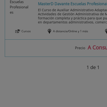
MasterD Davante Escuelas Profesiona
El Curso de Auxiliar Administrativo Adaptad
Actividades de Gestión Administrativa de 
formación completa y práctica para que p
en departamentos administrativos, comerci
Cursos
A distancia/Online y 1 más
A Consu
Precio
1
de 1