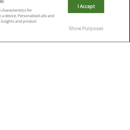
de:
I Accept
 characteristics for
n a device. Personalised ads and
insights and product
Cursos en Soria
Show Purposes
Cursos en Tarragona
Cursos en Tenerife
Cursos en Toledo
Cursos en Valencia
Cursos en Valladolid
Cursos en Zaragoza
Cursos en Ávila
¡Síguenos!