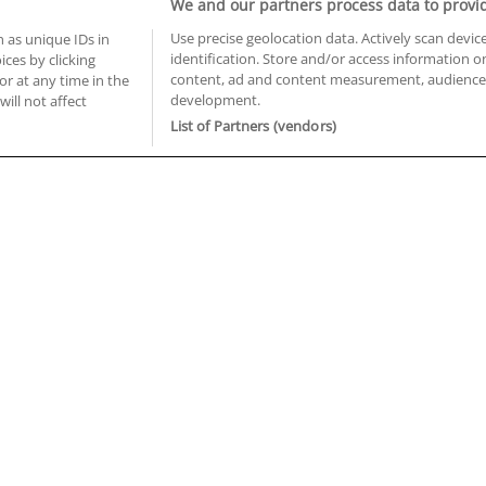
We and our partners process data to provi
Use precise geolocation data. Actively scan device
 as unique IDs in
identification. Store and/or access information o
ces by clicking
BUSCA TUS CURSOS EN TU PROVINCIA
content, ad and content measurement, audience 
or at any time in the
development.
 en Castellón
Cursos en La Rioja
will not affect
 en Ciudad Real
Cursos en Las Palmas
List of Partners (vendors)
 en Cáceres
Cursos en León
 en Cádiz
Cursos en Lleida
 en Córdoba
Cursos en Madrid
 en Gipuzkoa
Cursos en Murcia
 en Girona
Cursos en Málaga
 en Granada
Cursos en Navarra
 en Huelva
Cursos en Pontevedra
 en Illes Balears
Cursos en Salamanca
 en Jaén
Cursos en Sevilla
uiénes somos
Aviso Legal