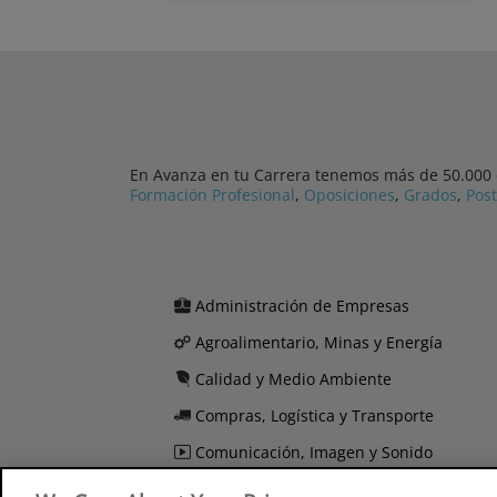
En Avanza en tu Carrera tenemos más de 50.000 cu
Formación Profesional
,
Oposiciones
,
Grados
,
Pos
Administración de Empresas
Agroalimentario, Minas y Energía
Calidad y Medio Ambiente
Compras, Logística y Transporte
Comunicación, Imagen y Sonido
Derecho y Seguridad