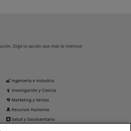
ción. Elige la opción que más te interese:
Ingeniería e Industria
Investigación y Ciencia
Marketing y Ventas
Recursos Humanos
Salud y Sociosanitario