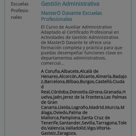
Gestión Administrativa
MasterD Davante Escuelas
Profesionales
El Curso de Auxiliar Administrativo
Adaptado al Certificado Profesional en
Actividades de Gestión Administrativa
de MasterD Davante te ofrece una
formación completa y práctica para que
puedas desempeñar funciones clave en
departamentos administrativos,
comercial...
A Coruña,Albacete,Alcalá de
Henares,Alcorcón,Alicante,Almería,Badajo
z,Barcelona,Bilbao,Burgos,Castelló,Ciuda
d
Real,Córdoba,Donostia,Girona,Granada,H
uelva,Jaén,Jerez de la Frontera,Las Palmas
de Gran
Canaria,Lleida,Logroño,Madrid,Murcia,M
álaga,Oviedo,Palma de
Mallorca,Pamplona,Santa Cruz de
Tenerife,Santander,Sevilla,Tarragona,Tole
do,Valencia,Valladolid,Vigo,Vitoria-
Gasteiz,Zaragoza,