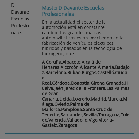
MasterD Davante Escuelas
Profesionales
En la actualidad el sector de la
automoción está en constante
cambio. Las grandes marcas
automovilísticas están invirtiendo en la
fabricación de vehículos eléctricos,
híbridos y basados en la tecnología de
hidrógeno, que...
A Coruña,Albacete,Alcalá de
Henares,Alcorcón,Alicante,Almería,Badajo
z,Barcelona,Bilbao,Burgos,Castelló,Ciuda
d
Real,Córdoba,Donostia,Girona,Granada,H
uelva,Jaén,Jerez de la Frontera,Las Palmas
de Gran
Canaria,Lleida,Logroño,Madrid,Murcia,M
álaga,Oviedo,Palma de
Mallorca,Pamplona,Santa Cruz de
Tenerife,Santander,Sevilla,Tarragona,Tole
do,Valencia,Valladolid,Vigo,Vitoria-
Gasteiz,Zaragoza,