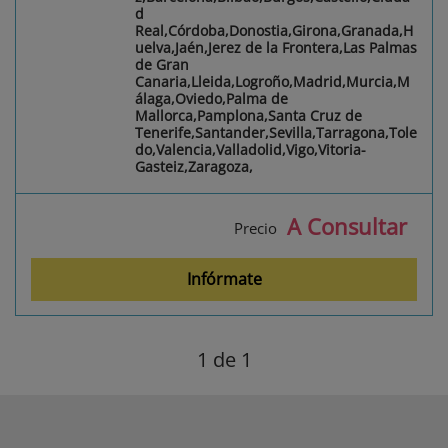
d
Real,Córdoba,Donostia,Girona,Granada,H
uelva,Jaén,Jerez de la Frontera,Las Palmas
de Gran
Canaria,Lleida,Logroño,Madrid,Murcia,M
álaga,Oviedo,Palma de
Mallorca,Pamplona,Santa Cruz de
Tenerife,Santander,Sevilla,Tarragona,Tole
do,Valencia,Valladolid,Vigo,Vitoria-
Gasteiz,Zaragoza,
A Consultar
Precio
Infórmate
1
de 1