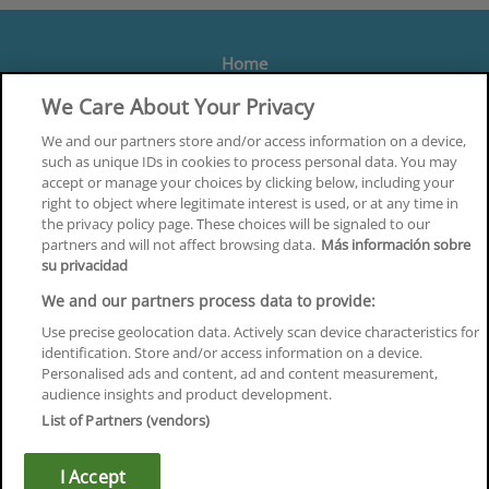
Home
Formación
We Care About Your Privacy
Centros
We and our partners store and/or access information on a device,
such as unique IDs in cookies to process personal data. You may
Orientación
accept or manage your choices by clicking below, including your
right to object where legitimate interest is used, or at any time in
Quiénes somos
the privacy policy page. These choices will be signaled to our
partners and will not affect browsing data.
Más información sobre
Contacta
su privacidad
Aviso Legal
We and our partners process data to provide:
Política de Privacidad
Use precise geolocation data. Actively scan device characteristics for
identification. Store and/or access information on a device.
Política de Cookies
Personalised ads and content, ad and content measurement,
audience insights and product development.
Canal Ético
List of Partners (vendors)
¡Síguenos!
I Accept