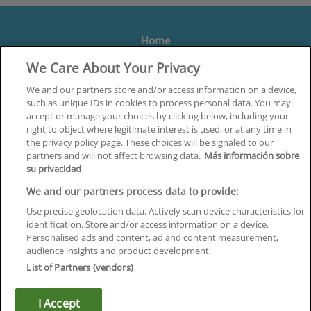
Home
Formación
We Care About Your Privacy
Centros
We and our partners store and/or access information on a device,
such as unique IDs in cookies to process personal data. You may
Orientación
accept or manage your choices by clicking below, including your
right to object where legitimate interest is used, or at any time in
Quiénes somos
the privacy policy page. These choices will be signaled to our
partners and will not affect browsing data.
Más información sobre
Contacta
su privacidad
Aviso Legal
We and our partners process data to provide:
Política de Privacidad
Use precise geolocation data. Actively scan device characteristics for
identification. Store and/or access information on a device.
Política de Cookies
Personalised ads and content, ad and content measurement,
audience insights and product development.
Canal Ético
List of Partners (vendors)
¡Síguenos!
I Accept