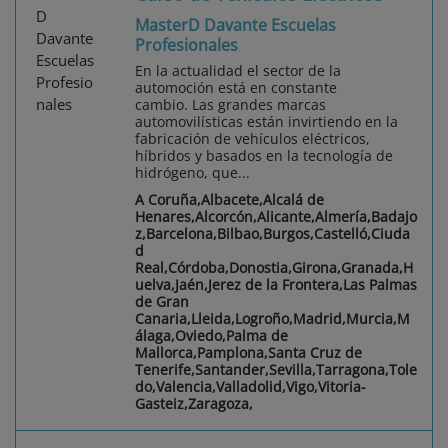
MasterD Davante Escuelas
Profesionales
En la actualidad el sector de la
automoción está en constante
cambio. Las grandes marcas
automovilísticas están invirtiendo en la
fabricación de vehículos eléctricos,
híbridos y basados en la tecnología de
hidrógeno, que...
A Coruña,Albacete,Alcalá de
Henares,Alcorcón,Alicante,Almería,Badajo
z,Barcelona,Bilbao,Burgos,Castelló,Ciuda
d
Real,Córdoba,Donostia,Girona,Granada,H
uelva,Jaén,Jerez de la Frontera,Las Palmas
de Gran
Canaria,Lleida,Logroño,Madrid,Murcia,M
álaga,Oviedo,Palma de
Mallorca,Pamplona,Santa Cruz de
Tenerife,Santander,Sevilla,Tarragona,Tole
do,Valencia,Valladolid,Vigo,Vitoria-
Gasteiz,Zaragoza,