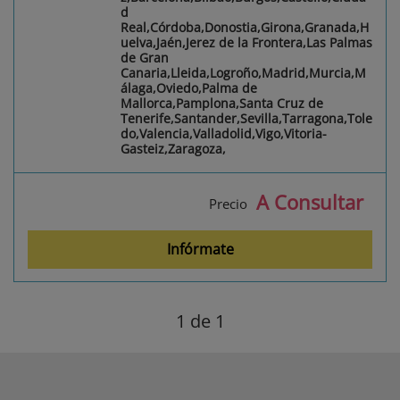
d
Real,Córdoba,Donostia,Girona,Granada,H
uelva,Jaén,Jerez de la Frontera,Las Palmas
de Gran
Canaria,Lleida,Logroño,Madrid,Murcia,M
álaga,Oviedo,Palma de
Mallorca,Pamplona,Santa Cruz de
Tenerife,Santander,Sevilla,Tarragona,Tole
do,Valencia,Valladolid,Vigo,Vitoria-
Gasteiz,Zaragoza,
A Consultar
Precio
Infórmate
1
de 1