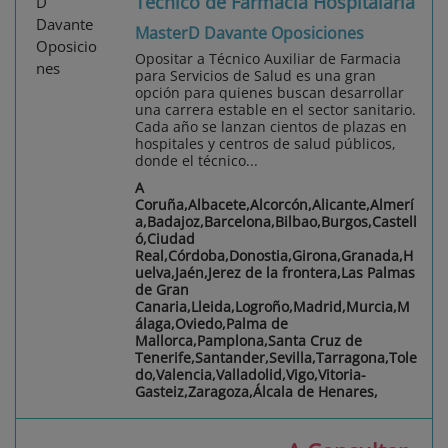
Técnico de Farmacia Hospitalaria
MasterD Davante Oposiciones
Opositar a Técnico Auxiliar de Farmacia
para Servicios de Salud es una gran
opción para quienes buscan desarrollar
una carrera estable en el sector sanitario.
Cada año se lanzan cientos de plazas en
hospitales y centros de salud públicos,
donde el técnico...
A
Coruña,Albacete,Alcorcón,Alicante,Almerí
a,Badajoz,Barcelona,Bilbao,Burgos,Castell
ó,Ciudad
Real,Córdoba,Donostia,Girona,Granada,H
uelva,Jaén,Jerez de la frontera,Las Palmas
de Gran
Canaria,Lleida,Logroño,Madrid,Murcia,M
álaga,Oviedo,Palma de
Mallorca,Pamplona,Santa Cruz de
Tenerife,Santander,Sevilla,Tarragona,Tole
do,Valencia,Valladolid,Vigo,Vitoria-
Gasteiz,Zaragoza,Álcala de Henares,