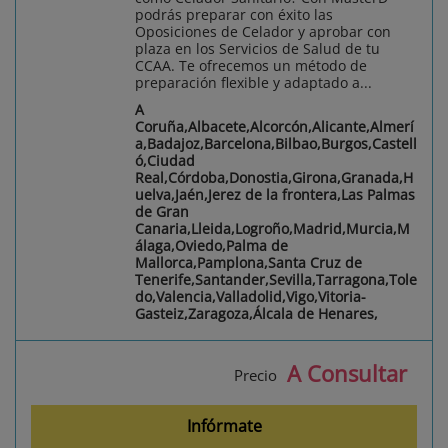
podrás preparar con éxito las
Oposiciones de Celador y aprobar con
plaza en los Servicios de Salud de tu
CCAA. Te ofrecemos un método de
preparación flexible y adaptado a...
A
Coruña,Albacete,Alcorcón,Alicante,Almerí
a,Badajoz,Barcelona,Bilbao,Burgos,Castell
ó,Ciudad
Real,Córdoba,Donostia,Girona,Granada,H
uelva,Jaén,Jerez de la frontera,Las Palmas
de Gran
Canaria,Lleida,Logroño,Madrid,Murcia,M
álaga,Oviedo,Palma de
Mallorca,Pamplona,Santa Cruz de
Tenerife,Santander,Sevilla,Tarragona,Tole
do,Valencia,Valladolid,Vigo,Vitoria-
Gasteiz,Zaragoza,Álcala de Henares,
A Consultar
Precio
Infórmate