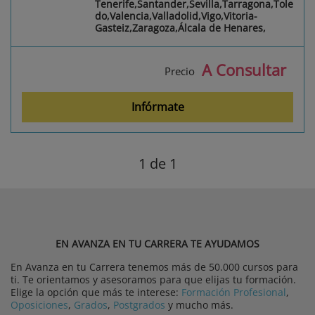
Tenerife,Santander,Sevilla,Tarragona,Tole
do,Valencia,Valladolid,Vigo,Vitoria-
Gasteiz,Zaragoza,Álcala de Henares,
A Consultar
Precio
Infórmate
1
de 1
EN AVANZA EN TU CARRERA TE AYUDAMOS
En Avanza en tu Carrera tenemos más de 50.000 cursos para
ti. Te orientamos y asesoramos para que elijas tu formación.
Elige la opción que más te interese:
Formación Profesional
,
Oposiciones
,
Grados
,
Postgrados
y mucho más.