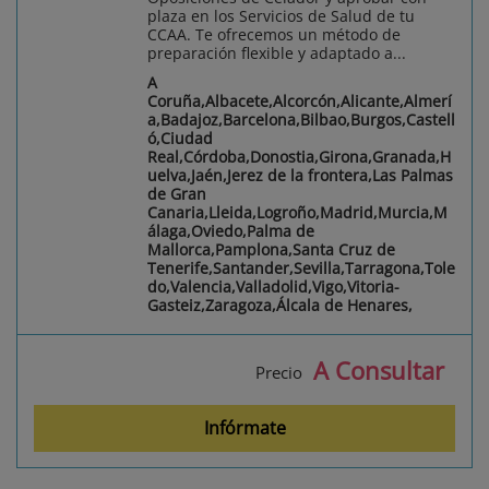
plaza en los Servicios de Salud de tu
CCAA. Te ofrecemos un método de
preparación flexible y adaptado a...
A
Coruña,Albacete,Alcorcón,Alicante,Almerí
a,Badajoz,Barcelona,Bilbao,Burgos,Castell
ó,Ciudad
Real,Córdoba,Donostia,Girona,Granada,H
uelva,Jaén,Jerez de la frontera,Las Palmas
de Gran
Canaria,Lleida,Logroño,Madrid,Murcia,M
álaga,Oviedo,Palma de
Mallorca,Pamplona,Santa Cruz de
Tenerife,Santander,Sevilla,Tarragona,Tole
do,Valencia,Valladolid,Vigo,Vitoria-
Gasteiz,Zaragoza,Álcala de Henares,
A Consultar
Precio
Infórmate