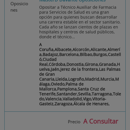
Opositar a Técnico Auxiliar de Farmacia
para Servicios de Salud es una gran
opción para quienes buscan desarrollar
una carrera estable en el sector sanitario.
Cada año se lanzan cientos de plazas en
hospitales y centros de salud públicos,
donde el técnico...
A
Coruña,Albacete,Alcorcón,Alicante,Almerí
a,Badajoz,Barcelona,Bilbao,Burgos,Castell
ó,Ciudad
Real,Córdoba,Donostia,Girona,Granada,H
uelva,Jaén,Jerez de la frontera,Las Palmas
de Gran
Canaria,Lleida,Logroño,Madrid,Murcia,M
álaga,Oviedo,Palma de
Mallorca,Pamplona,Santa Cruz de
Tenerife,Santander,Sevilla,Tarragona,Tole
do,Valencia,Valladolid,Vigo,Vitoria-
Gasteiz,Zaragoza,Álcala de Henares,
A Consultar
Precio