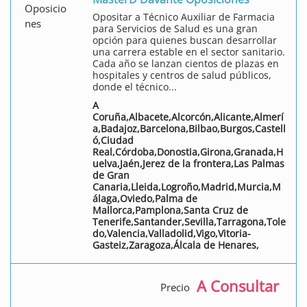
Opositar a Técnico Auxiliar de Farmacia
para Servicios de Salud es una gran
opción para quienes buscan desarrollar
una carrera estable en el sector sanitario.
Cada año se lanzan cientos de plazas en
hospitales y centros de salud públicos,
donde el técnico...
A
Coruña,Albacete,Alcorcón,Alicante,Almerí
a,Badajoz,Barcelona,Bilbao,Burgos,Castell
ó,Ciudad
Real,Córdoba,Donostia,Girona,Granada,H
uelva,Jaén,Jerez de la frontera,Las Palmas
de Gran
Canaria,Lleida,Logroño,Madrid,Murcia,M
álaga,Oviedo,Palma de
Mallorca,Pamplona,Santa Cruz de
Tenerife,Santander,Sevilla,Tarragona,Tole
do,Valencia,Valladolid,Vigo,Vitoria-
Gasteiz,Zaragoza,Álcala de Henares,
A Consultar
Precio