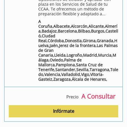
plaza en los Servicios de Salud de tu
CCAA. Te ofrecemos un método de
preparación flexible y adaptado a...
A
Coruña,Albacete,Alcorcón,Alicante,Almerí
a,Badajoz,Barcelona,Bilbao,Burgos,Castell
ó,Ciudad
Real,Córdoba,Donostia,Girona,Granada,H
uelva,Jaén,Jerez de la frontera,Las Palmas
de Gran
Canaria,Lleida,Logroño,Madrid,Murcia,M
álaga,Oviedo,Palma de
Mallorca,Pamplona,Santa Cruz de
Tenerife,Santander,Sevilla,Tarragona,Tole
do,Valencia,Valladolid,Vigo,Vitoria-
Gasteiz,Zaragoza,Álcala de Henares,
A Consultar
Precio
Infórmate