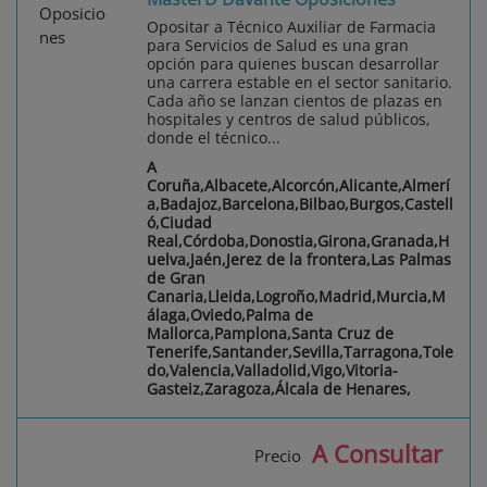
Opositar a Técnico Auxiliar de Farmacia
para Servicios de Salud es una gran
opción para quienes buscan desarrollar
una carrera estable en el sector sanitario.
Cada año se lanzan cientos de plazas en
hospitales y centros de salud públicos,
donde el técnico...
A
Coruña,Albacete,Alcorcón,Alicante,Almerí
a,Badajoz,Barcelona,Bilbao,Burgos,Castell
ó,Ciudad
Real,Córdoba,Donostia,Girona,Granada,H
uelva,Jaén,Jerez de la frontera,Las Palmas
de Gran
Canaria,Lleida,Logroño,Madrid,Murcia,M
álaga,Oviedo,Palma de
Mallorca,Pamplona,Santa Cruz de
Tenerife,Santander,Sevilla,Tarragona,Tole
do,Valencia,Valladolid,Vigo,Vitoria-
Gasteiz,Zaragoza,Álcala de Henares,
A Consultar
Precio