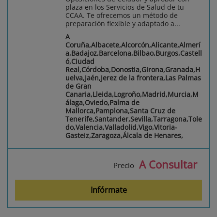
plaza en los Servicios de Salud de tu
CCAA. Te ofrecemos un método de
preparación flexible y adaptado a...
A
Coruña,Albacete,Alcorcón,Alicante,Almerí
a,Badajoz,Barcelona,Bilbao,Burgos,Castell
ó,Ciudad
Real,Córdoba,Donostia,Girona,Granada,H
uelva,Jaén,Jerez de la frontera,Las Palmas
de Gran
Canaria,Lleida,Logroño,Madrid,Murcia,M
álaga,Oviedo,Palma de
Mallorca,Pamplona,Santa Cruz de
Tenerife,Santander,Sevilla,Tarragona,Tole
do,Valencia,Valladolid,Vigo,Vitoria-
Gasteiz,Zaragoza,Álcala de Henares,
A Consultar
Precio
Infórmate