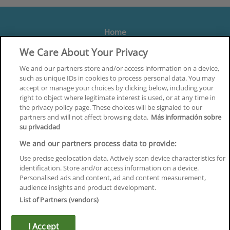
Home
Formación
We Care About Your Privacy
Centros
We and our partners store and/or access information on a device,
such as unique IDs in cookies to process personal data. You may
Orientación
accept or manage your choices by clicking below, including your
right to object where legitimate interest is used, or at any time in
Quiénes somos
the privacy policy page. These choices will be signaled to our
partners and will not affect browsing data.
Más información sobre
Contacta
su privacidad
Aviso Legal
We and our partners process data to provide:
Política de Privacidad
Use precise geolocation data. Actively scan device characteristics for
identification. Store and/or access information on a device.
Política de Cookies
Personalised ads and content, ad and content measurement,
audience insights and product development.
Canal Ético
List of Partners (vendors)
¡Síguenos!
I Accept