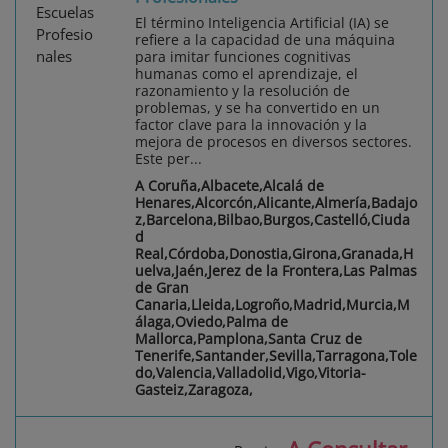
El término Inteligencia Artificial (IA) se
refiere a la capacidad de una máquina
para imitar funciones cognitivas
humanas como el aprendizaje, el
razonamiento y la resolución de
problemas, y se ha convertido en un
factor clave para la innovación y la
mejora de procesos en diversos sectores.
Este per...
A Coruña,Albacete,Alcalá de
Henares,Alcorcón,Alicante,Almería,Badajo
z,Barcelona,Bilbao,Burgos,Castelló,Ciuda
d
Real,Córdoba,Donostia,Girona,Granada,H
uelva,Jaén,Jerez de la Frontera,Las Palmas
de Gran
Canaria,Lleida,Logroño,Madrid,Murcia,M
álaga,Oviedo,Palma de
Mallorca,Pamplona,Santa Cruz de
Tenerife,Santander,Sevilla,Tarragona,Tole
do,Valencia,Valladolid,Vigo,Vitoria-
Gasteiz,Zaragoza,