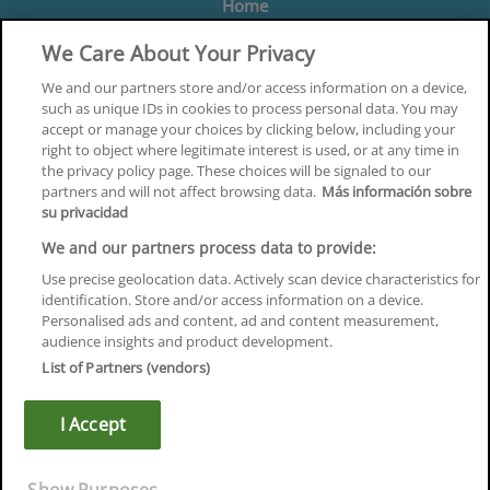
Home
Formación
We Care About Your Privacy
Centros
We and our partners store and/or access information on a device,
such as unique IDs in cookies to process personal data. You may
Orientación
accept or manage your choices by clicking below, including your
right to object where legitimate interest is used, or at any time in
Quiénes somos
the privacy policy page. These choices will be signaled to our
partners and will not affect browsing data.
Más información sobre
Contacta
su privacidad
Aviso Legal
We and our partners process data to provide:
Política de Privacidad
Use precise geolocation data. Actively scan device characteristics for
identification. Store and/or access information on a device.
Política de Cookies
Personalised ads and content, ad and content measurement,
audience insights and product development.
Canal Ético
List of Partners (vendors)
¡Síguenos!
I Accept
©
Infoempleo
.
Reservados todos los derechos.
Show Purposes