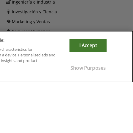
Ingeniería e Industria
Investigación y Ciencia
Marketing y Ventas
Recursos Humanos
de:
Salud y Sociosanitario
I Accept
 characteristics for
n a device. Personalised ads and
insights and product
Show Purposes
Cursos en Soria
Cursos en Tarragona
Cursos en Tenerife
Cursos en Toledo
Cursos en Valencia
Cursos en Valladolid
Cursos en Zaragoza
Cursos en Ávila