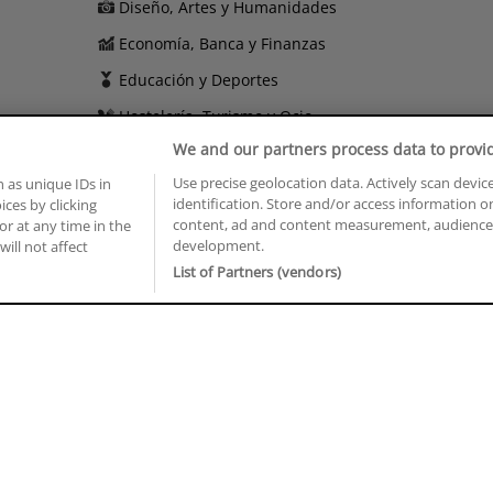
Diseño, Artes y Humanidades
Economía, Banca y Finanzas
Educación y Deportes
Hostelería, Turismo y Ocio
We and our partners process data to provi
Imagen Personal
Use precise geolocation data. Actively scan device
 as unique IDs in
Informática y Telecomunicaciones
identification. Store and/or access information o
ces by clicking
content, ad and content measurement, audience 
or at any time in the
development.
will not affect
BUSCA TUS CURSOS EN TU PROVINCIA
List of Partners (vendors)
 en Castellón
Cursos en La Rioja
 en Ciudad Real
Cursos en Las Palmas
 en Cáceres
Cursos en León
 en Cádiz
Cursos en Lleida
 en Córdoba
Cursos en Madrid
 en Gipuzkoa
Cursos en Murcia
 en Girona
Cursos en Málaga
 en Granada
Cursos en Navarra
 en Huelva
Cursos en Pontevedra