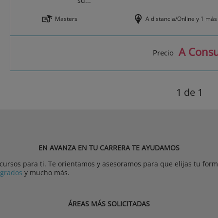
su...
Masters
A distancia/Online y 1 más
A Consu
Precio
1
de 1
EN AVANZA EN TU CARRERA TE AYUDAMOS
rsos para ti. Te orientamos y asesoramos para que elijas tu forma
tgrados
y mucho más.
ÁREAS MÁS SOLICITADAS