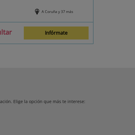
A Coruña y 37 más
ltar
Infórmate
ción. Elige la opción que más te interese: