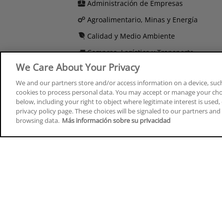
Administración de Empresas
Agroalimentario, Minas y Energía
Calidad y Medio Ambiente
Compras, Logística y Transporte
We Care About Your Privacy
Comunicación, Imagen y Sonido
We and our partners store and/or access information on a device, such
Derecho y Seguridad
cookies to process personal data. You may accept or manage your choi
below, including your right to object where legitimate interest is used, 
privacy policy page. These choices will be signaled to our partners and 
browsing data.
Más información sobre su privacidad
Cursos en A Coruña
Cursos
Cursos en Albacete
Cursos
Cursos en Alicante
Cursos
Cursos en Almería
Cursos
Cursos en Araba/Álava
Cursos
Cursos en Asturias
Cursos
Cursos en Badajoz
Cursos
Cursos en Barcelona
Cursos
Cursos en Bizkaia
Cursos