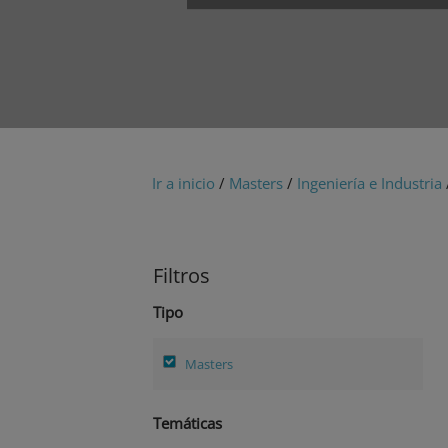
Ir a inicio
/
Masters
/
Ingeniería e Industria
Filtros
Tipo
Masters
Temáticas