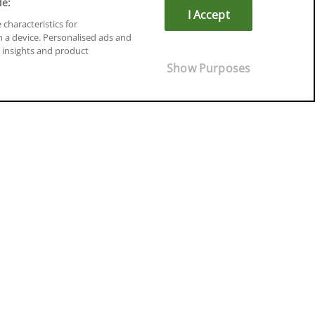
de:
I Accept
 characteristics for
n a device. Personalised ads and
insights and product
Cursos en Soria
Show Purposes
Cursos en Tarragona
Cursos en Tenerife
Cursos en Toledo
Cursos en Valencia
Cursos en Valladolid
Cursos en Zaragoza
Cursos en Ávila
¡Síguenos!