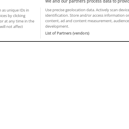
We and our partners process data to provi
Use precise geolocation data. Actively scan device
 as unique IDs in
identification. Store and/or access information o
ces by clicking
BUSCA TUS CURSOS EN TU PROVINCIA
content, ad and content measurement, audience 
or at any time in the
development.
 en Castellón
Cursos en La Rioja
will not affect
 en Ciudad Real
Cursos en Las Palmas
List of Partners (vendors)
 en Cáceres
Cursos en León
 en Cádiz
Cursos en Lleida
 en Córdoba
Cursos en Madrid
 en Gipuzkoa
Cursos en Murcia
 en Girona
Cursos en Málaga
 en Granada
Cursos en Navarra
 en Huelva
Cursos en Pontevedra
 en Illes Balears
Cursos en Salamanca
 en Jaén
Cursos en Sevilla
uiénes somos
Aviso Legal