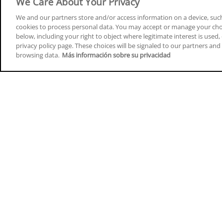
We Care About Your Privacy
We and our partners store and/or access information on a device, such
cookies to process personal data. You may accept or manage your choi
below, including your right to object where legitimate interest is used, 
Cursos en A Coruña
Cursos
privacy policy page. These choices will be signaled to our partners and 
browsing data.
Más información sobre su privacidad
Cursos en Albacete
Cursos
Cursos en Alicante
Cursos
Cursos en Almería
Cursos
Cursos en Araba/Álava
Cursos
Cursos en Asturias
Cursos
Cursos en Badajoz
Cursos
Cursos en Barcelona
Cursos
Cursos en Bizkaia
Cursos
Cursos en Burgos
Cursos
Cursos en Cantabria
Cursos
Home
Q