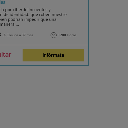
les
da por ciberdelincuentes y
n de identidad, que roben nuestro
bién podrían impedir que una
manera ...
A Coruña y 37 más
1200 Horas
ltar
Infórmate