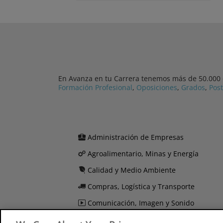
En Avanza en tu Carrera tenemos más de 50.000 cu
Formación Profesional
,
Oposiciones
,
Grados
,
Pos
Administración de Empresas
Agroalimentario, Minas y Energía
Calidad y Medio Ambiente
Compras, Logística y Transporte
Comunicación, Imagen y Sonido
Derecho y Seguridad