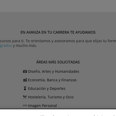
EN AVANZA EN TU CARRERA TE AYUDAMOS
rsos para ti. Te orientamos y asesoramos para que elijas tu forma
tgrados
y mucho más.
ÁREAS MÁS SOLICITADAS
Diseño, Artes y Humanidades
Economía, Banca y Finanzas
Educación y Deportes
Hostelería, Turismo y Ocio
Imagen Personal
Informática y Telecomunicaciones