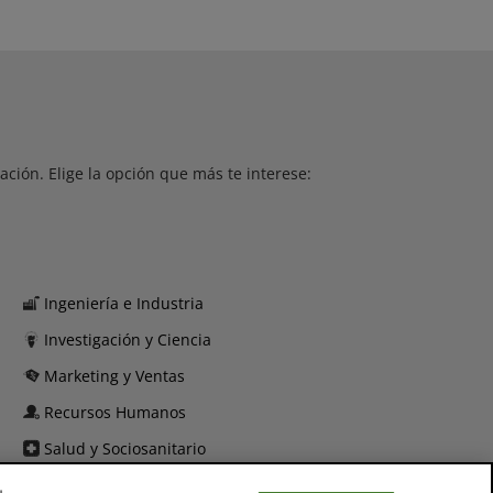
ción. Elige la opción que más te interese:
Ingeniería e Industria
Investigación y Ciencia
Marketing y Ventas
Recursos Humanos
Salud y Sociosanitario