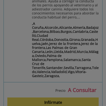
animales. Ayuda a corregir la conducta
de los perros apoyando al veterinario y al
adiestrador canino. Adquiere todos los
conocimientos necesarios para abordar la
conducta habitual del perro,...
,A
Coruña,Alcorcón,Alicante,Almería,Badajoz
,Barcelona,Bilbao,Burgos,Cantabria,Caste
lló,Ciudad
Real,Córdoba,Donostia,Girona,Granada,H
uelva,Jaén,Jerez de la Frontera,Jerez de la
frontera,Las Palmas de Gran
Canaria,León,Lleida,Madrid,Murcia,Málag
a,Oviedo,Palma de
Mallorca,Pamplona,Salamanca,Santa
Cruz de
Tenerife,Santander,Sevilla,Tarragona,Tole
do,Valencia,Valladolid,Vigo,Vitoria-
Gasteiz,Zaragoza,
A Consultar
Precio
Infórmate