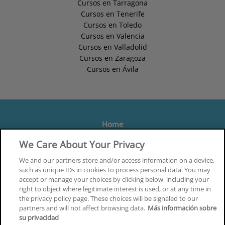
Cursos en Tarragona
Cursos en Tenerife
Cursos en Toledo
Cursos en Valencia
Cursos en Valladolid
Cursos en Zaragoza
Cursos en Ávila
Home
Formación
We Care About Your Privacy
Centros
We and our partners store and/or access information on a device,
such as unique IDs in cookies to process personal data. You may
Orientación
accept or manage your choices by clicking below, including your
right to object where legitimate interest is used, or at any time in
Quiénes somos
the privacy policy page. These choices will be signaled to our
partners and will not affect browsing data.
Más información sobre
Contacta
su privacidad