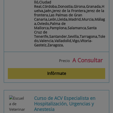
lló,Ciudad
Real,Córdoba,Donostia,Girona,Granada,H
uelva,Jaén,Jerez de la Frontera,Jerez de la
frontera,Las Palmas de Gran
Canaria,León,Lleida,Madrid,Murcia,Málag
a,Oviedo,Palma de
Mallorca,Pamplona,Salamanca,Santa
Cruz de
Tenerife,Santander,Sevilla,Tarragona,Tole
do,Valencia,Valladolid,Vigo,Vitoria-
Gasteiz,Zaragoza,
A Consultar
Precio
Infórmate
Curso de ACV Especialista en
Hospitalización, Urgencias y
Anestesia