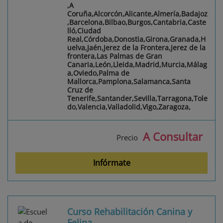
,A
Coruña,Alcorcón,Alicante,Almería,Badajoz
,Barcelona,Bilbao,Burgos,Cantabria,Caste
lló,Ciudad
Real,Córdoba,Donostia,Girona,Granada,H
uelva,Jaén,Jerez de la Frontera,Jerez de la
frontera,Las Palmas de Gran
Canaria,León,Lleida,Madrid,Murcia,Málag
a,Oviedo,Palma de
Mallorca,Pamplona,Salamanca,Santa
Cruz de
Tenerife,Santander,Sevilla,Tarragona,Tole
do,Valencia,Valladolid,Vigo,Zaragoza,
A Consultar
Precio
Infórmate
Curso Rehabilitación Canina y
Felina