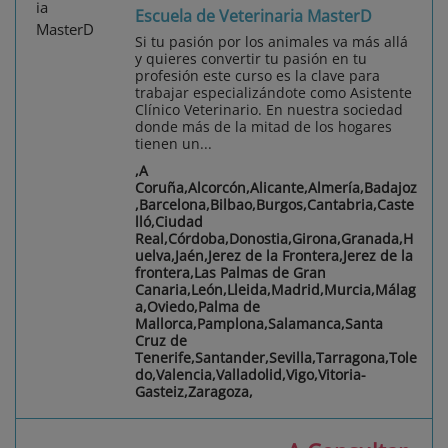
Escuela de Veterinaria MasterD
Si tu pasión por los animales va más allá
y quieres convertir tu pasión en tu
profesión este curso es la clave para
trabajar especializándote como Asistente
Clínico Veterinario. En nuestra sociedad
donde más de la mitad de los hogares
tienen un...
,A
Coruña,Alcorcón,Alicante,Almería,Badajoz
,Barcelona,Bilbao,Burgos,Cantabria,Caste
lló,Ciudad
Real,Córdoba,Donostia,Girona,Granada,H
uelva,Jaén,Jerez de la Frontera,Jerez de la
frontera,Las Palmas de Gran
Canaria,León,Lleida,Madrid,Murcia,Málag
a,Oviedo,Palma de
Mallorca,Pamplona,Salamanca,Santa
Cruz de
Tenerife,Santander,Sevilla,Tarragona,Tole
do,Valencia,Valladolid,Vigo,Vitoria-
Gasteiz,Zaragoza,