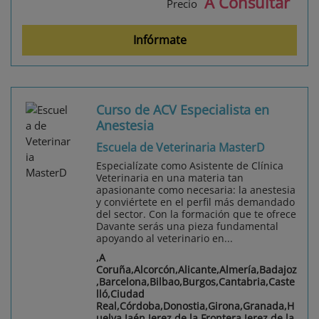
A Consultar
Precio
Infórmate
Curso de ACV Especialista en
Anestesia
Escuela de Veterinaria MasterD
Especialízate como Asistente de Clínica
Veterinaria en una materia tan
apasionante como necesaria: la anestesia
y conviértete en el perfil más demandado
del sector. Con la formación que te ofrece
Davante serás una pieza fundamental
apoyando al veterinario en...
,A
Coruña,Alcorcón,Alicante,Almería,Badajoz
,Barcelona,Bilbao,Burgos,Cantabria,Caste
lló,Ciudad
Real,Córdoba,Donostia,Girona,Granada,H
uelva,Jaén,Jerez de la Frontera,Jerez de la