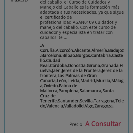
del caballo, el Curso de Cuidados y
Manejo del Caballo es la formación más
adaptada a tus necesidades, ya que sigue
el certificado de
profesionalidad AGAN0109 Cuidados y
manejo del caballo. Con este curso de
cuidador y especialista en tratar con
caballos, te ...
,A
Coruña,Alcorcón,Alicante,Almería,Badajoz
,Barcelona,Bilbao,Burgos,Cantabria,Caste
lló,Ciudad
Real,Córdoba,Donostia,Girona,Granada,H
uelva,Jaén,Jerez de la Frontera,Jerez de la
frontera,Las Palmas de Gran
Canaria,León,Lleida,Madrid,Murcia,Málag
a,Oviedo,Palma de
Mallorca,Pamplona,Salamanca,Santa
Cruz de
Tenerife,Santander,Sevilla,Tarragona,Tole
do,Valencia,Valladolid,Vigo,Zaragoza,
A Consultar
Precio