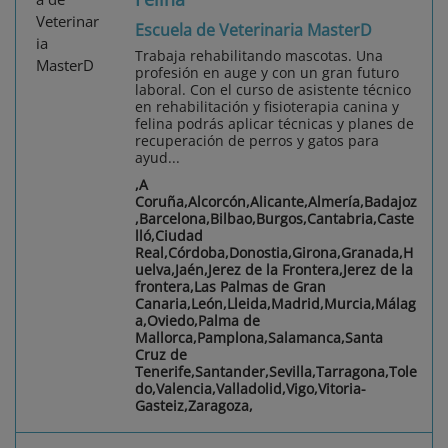
Escuela de Veterinaria MasterD
Trabaja rehabilitando mascotas. Una
profesión en auge y con un gran futuro
laboral. Con el curso de asistente técnico
en rehabilitación y fisioterapia canina y
felina podrás aplicar técnicas y planes de
recuperación de perros y gatos para
ayud...
,A
Coruña,Alcorcón,Alicante,Almería,Badajoz
,Barcelona,Bilbao,Burgos,Cantabria,Caste
lló,Ciudad
Real,Córdoba,Donostia,Girona,Granada,H
uelva,Jaén,Jerez de la Frontera,Jerez de la
frontera,Las Palmas de Gran
Canaria,León,Lleida,Madrid,Murcia,Málag
a,Oviedo,Palma de
Mallorca,Pamplona,Salamanca,Santa
Cruz de
Tenerife,Santander,Sevilla,Tarragona,Tole
do,Valencia,Valladolid,Vigo,Vitoria-
Gasteiz,Zaragoza,