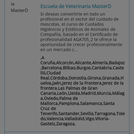
Escuela de Veterinaria MasterD
Si deseas convertirte en todo un
profesional en el sector del cuidado de
mascotas, el curso de Cuidados
Higiénicos y Estéticos de Animales de
Compañía, basado en el Certificado de
profesionalidad AGA705_2 te ofrece la
oportunidad de crecer profesionalmente
en un mercado c...
,A
Coruña,Alcorcón,Alicante,Almería,Badajoz
,Barcelona,Bilbao,Burgos,Cantabria,Caste
lló,Ciudad
Real,Córdoba,Donostia,Girona,Granada,H
uelva,Jaén,Jerez de la Frontera,Jerez de la
frontera,Las Palmas de Gran
Canaria,León,Lleida,Madrid,Murcia,Málag
a,Oviedo,Palma de
Mallorca,Pamplona,Salamanca,Santa
Cruz de
Tenerife,Santander,Sevilla,Tarragona,Tole
do,Valencia,Valladolid,Vigo,Vitoria-
Gasteiz,Zaragoza,