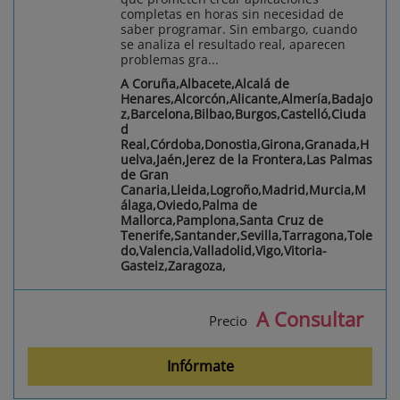
completas en horas sin necesidad de
saber programar. Sin embargo, cuando
se analiza el resultado real, aparecen
problemas gra...
A Coruña,Albacete,Alcalá de
Henares,Alcorcón,Alicante,Almería,Badajo
z,Barcelona,Bilbao,Burgos,Castelló,Ciuda
d
Real,Córdoba,Donostia,Girona,Granada,H
uelva,Jaén,Jerez de la Frontera,Las Palmas
de Gran
Canaria,Lleida,Logroño,Madrid,Murcia,M
álaga,Oviedo,Palma de
Mallorca,Pamplona,Santa Cruz de
Tenerife,Santander,Sevilla,Tarragona,Tole
do,Valencia,Valladolid,Vigo,Vitoria-
Gasteiz,Zaragoza,
A Consultar
Precio
Infórmate