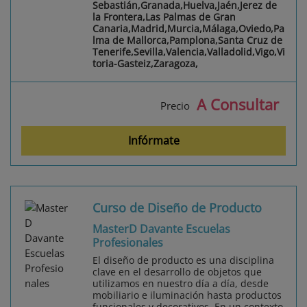
Sebastián,Granada,Huelva,Jaén,Jerez de
la Frontera,Las Palmas de Gran
Canaria,Madrid,Murcia,Málaga,Oviedo,Pa
lma de Mallorca,Pamplona,Santa Cruz de
Tenerife,Sevilla,Valencia,Valladolid,Vigo,Vi
toria-Gasteiz,Zaragoza,
A Consultar
Precio
Infórmate
Curso de Diseño de Producto
MasterD Davante Escuelas
Profesionales
El diseño de producto es una disciplina
clave en el desarrollo de objetos que
utilizamos en nuestro día a día, desde
mobiliario e iluminación hasta productos
funcionales y decorativos. En un contexto