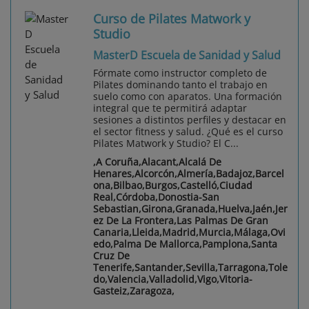
Curso de Pilates Matwork y
Studio
MasterD Escuela de Sanidad y Salud
Fórmate como instructor completo de
Pilates dominando tanto el trabajo en
suelo como con aparatos. Una formación
integral que te permitirá adaptar
sesiones a distintos perfiles y destacar en
el sector fitness y salud. ¿Qué es el curso
Pilates Matwork y Studio? El C...
,A Coruña,Alacant,Alcalá De
Henares,Alcorcón,Almería,Badajoz,Barcel
ona,Bilbao,Burgos,Castelló,Ciudad
Real,Córdoba,Donostia-San
Sebastian,Girona,Granada,Huelva,Jaén,Jer
ez De La Frontera,Las Palmas De Gran
Canaria,Lleida,Madrid,Murcia,Málaga,Ovi
edo,Palma De Mallorca,Pamplona,Santa
Cruz De
Tenerife,Santander,Sevilla,Tarragona,Tole
do,Valencia,Valladolid,Vigo,Vitoria-
Gasteiz,Zaragoza,