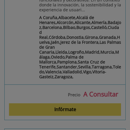
donde la innovación, la sostenibilidad y la
experiencia de usuari...
A Coruña,Albacete,Alcalá de
Henares,Alcorcón,Alicante,Almería,Badajo
z,Barcelona,Bilbao,Burgos,Castelló,Ciuda
d
Real,Córdoba,Donostia,Girona,Granada,H
uelva,Jaén,Jerez de la Frontera,Las Palmas
de Gran
Canaria,Lleida,Logroño,Madrid,Murcia,M
álaga,Oviedo,Palma de
Mallorca,Pamplona,Santa Cruz de
Tenerife,Santander,Sevilla,Tarragona,Tole
do,Valencia,Valladolid,Vigo,Vitoria-
Gasteiz,Zaragoza,
A Consultar
Precio
Infórmate