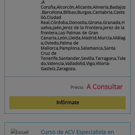
,A
Coruña,Alcorcón,Alicante,Almería,Badajoz
,Barcelona,Bilbao,Burgos,Cantabria,Caste
lló,Ciudad
Real,Córdoba,Donostia,Girona,Granada,H
uelva,Jaén,Jerez de la Frontera,Jerez de la
frontera,Las Palmas de Gran
Canaria,León,Lleida,Madrid,Murcia,Málag
a,Oviedo,Palma de
Mallorca,Pamplona,Salamanca,Santa
Cruz de
Tenerife,Santander,Sevilla,Tarragona,Tole
do,Valencia,Valladolid,Vigo,Vitoria-
Gasteiz,Zaragoza,
A Consultar
Precio
Infórmate
Curso de ACV Especialista en