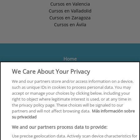
Cursos en Valencia
Cursos en Valladolid
Cursos en Zaragoza
Cursos en Ávila
Home
Formación
We Care About Your Privacy
Centros
We and our partners store and/or access information on a device,
such as unique IDs in cookies to process personal data. You may
Orientación
accept or manage your choices by clicking below, including your
right to object where legitimate interest is used, or at any time in
Quiénes somos
the privacy policy page. These choices will be signaled to our
partners and will not affect browsing data.
Más información sobre
Contacta
su privacidad
Aviso Legal
We and our partners process data to provide:
Política de Privacidad
Use precise geolocation data. Actively scan device characteristics for