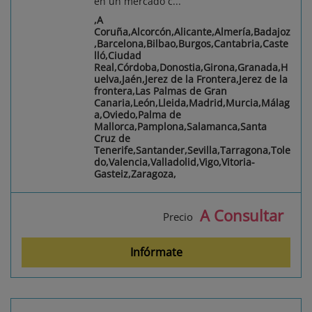
en un mercado c...
,A
Coruña,Alcorcón,Alicante,Almería,Badajoz
,Barcelona,Bilbao,Burgos,Cantabria,Caste
lló,Ciudad
Real,Córdoba,Donostia,Girona,Granada,H
uelva,Jaén,Jerez de la Frontera,Jerez de la
frontera,Las Palmas de Gran
Canaria,León,Lleida,Madrid,Murcia,Málag
a,Oviedo,Palma de
Mallorca,Pamplona,Salamanca,Santa
Cruz de
Tenerife,Santander,Sevilla,Tarragona,Tole
do,Valencia,Valladolid,Vigo,Vitoria-
Gasteiz,Zaragoza,
A Consultar
Precio
Infórmate