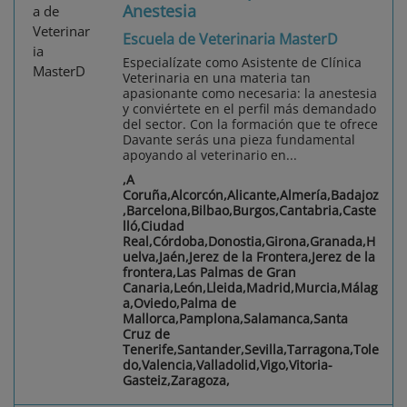
Anestesia
Escuela de Veterinaria MasterD
Especialízate como Asistente de Clínica
Veterinaria en una materia tan
apasionante como necesaria: la anestesia
y conviértete en el perfil más demandado
del sector. Con la formación que te ofrece
Davante serás una pieza fundamental
apoyando al veterinario en...
,A
Coruña,Alcorcón,Alicante,Almería,Badajoz
,Barcelona,Bilbao,Burgos,Cantabria,Caste
lló,Ciudad
Real,Córdoba,Donostia,Girona,Granada,H
uelva,Jaén,Jerez de la Frontera,Jerez de la
frontera,Las Palmas de Gran
Canaria,León,Lleida,Madrid,Murcia,Málag
a,Oviedo,Palma de
Mallorca,Pamplona,Salamanca,Santa
Cruz de
Tenerife,Santander,Sevilla,Tarragona,Tole
do,Valencia,Valladolid,Vigo,Vitoria-
Gasteiz,Zaragoza,