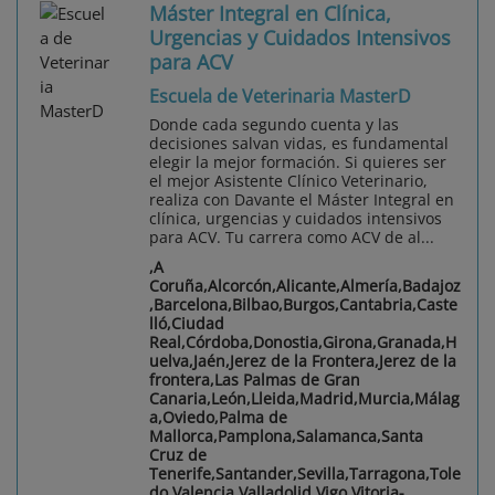
Máster Integral en Clínica,
Urgencias y Cuidados Intensivos
para ACV
Escuela de Veterinaria MasterD
Donde cada segundo cuenta y las
decisiones salvan vidas, es fundamental
elegir la mejor formación. Si quieres ser
el mejor Asistente Clínico Veterinario,
realiza con Davante el Máster Integral en
clínica, urgencias y cuidados intensivos
para ACV. Tu carrera como ACV de al...
,A
Coruña,Alcorcón,Alicante,Almería,Badajoz
,Barcelona,Bilbao,Burgos,Cantabria,Caste
lló,Ciudad
Real,Córdoba,Donostia,Girona,Granada,H
uelva,Jaén,Jerez de la Frontera,Jerez de la
frontera,Las Palmas de Gran
Canaria,León,Lleida,Madrid,Murcia,Málag
a,Oviedo,Palma de
Mallorca,Pamplona,Salamanca,Santa
Cruz de
Tenerife,Santander,Sevilla,Tarragona,Tole
do,Valencia,Valladolid,Vigo,Vitoria-