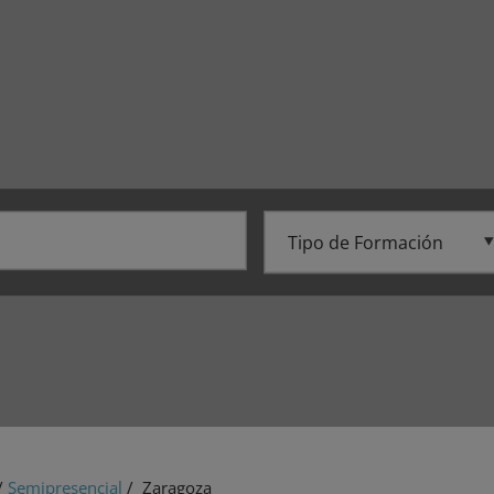
/
Semipresencial
/ Zaragoza