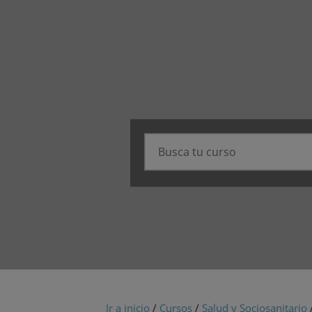
Ir a inicio
/
Cursos
/
Salud y Sociosanitario