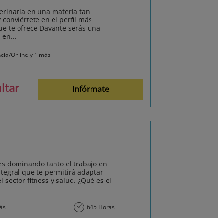
terinaria en una materia tan
 conviértete en el perfil más
ue te ofrece Davante serás una
en...
ncia/Online y 1 más
ltar
Infórmate
es dominando tanto el trabajo en
tegral que te permitirá adaptar
l sector fitness y salud. ¿Qué es el
más
645 Horas