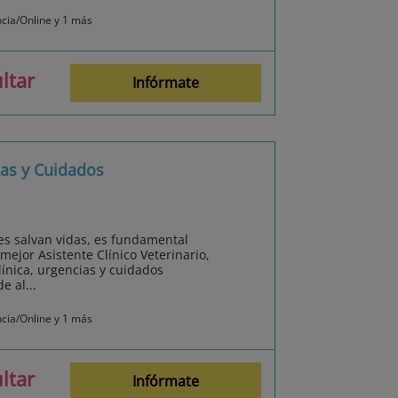
ncia/Online y 1 más
ltar
Infórmate
ias y Cuidados
s salvan vidas, es fundamental
 mejor Asistente Clínico Veterinario,
línica, urgencias y cuidados
e al...
ncia/Online y 1 más
ltar
Infórmate