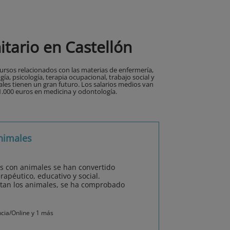
itario en Castellón
ursos relacionados con las materias de enfermería,
ía, psicología, terapia ocupacional, trabajo social y
ales tienen un gran futuro. Los salarios medios van
21.000 euros en medicina y odontología.
Animales
as con animales se han convertido
apéutico, educativo y social.
ortan los animales, se ha comprobado
ncia/Online y 1 más