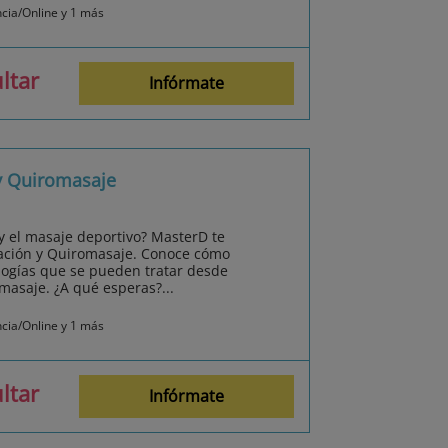
ncia/Online y 1 más
ltar
Infórmate
 y Quiromasaje
 y el masaje deportivo? MasterD te
tación y Quiromasaje. Conoce cómo
ologías que se pueden tratar desde
omasaje. ¿A qué esperas?...
ncia/Online y 1 más
ltar
Infórmate