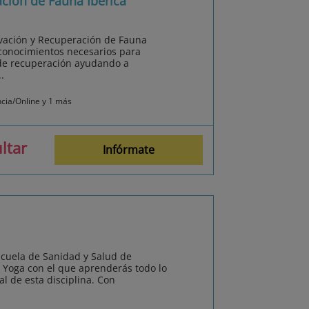
ción de Fauna Ibérica
rvación y Recuperación de Fauna
 conocimientos necesarios para
 de recuperación ayudando a
.
ncia/Online y 1 más
ltar
Infórmate
scuela de Sanidad y Salud de
e Yoga con el que aprenderás todo lo
l de esta disciplina. Con