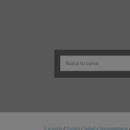
Ir a inicio
/
Cursos
/
Salud y Sociosanitario