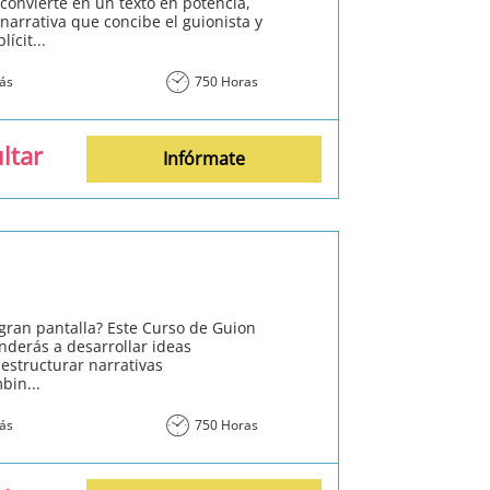
 convierte en un texto en potencia,
narrativa que concibe el guionista y
ícit...
más
750 Horas
ltar
Infórmate
 gran pantalla? Este Curso de Guion
nderás a desarrollar ideas
estructurar narrativas
bin...
más
750 Horas