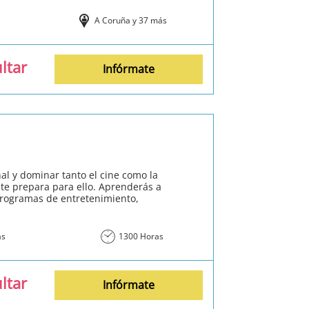
A Coruña y 37 más
ltar
Infórmate
al y dominar tanto el cine como la
 te prepara para ello. Aprenderás a
 programas de entretenimiento,
ás
1300 Horas
ltar
Infórmate