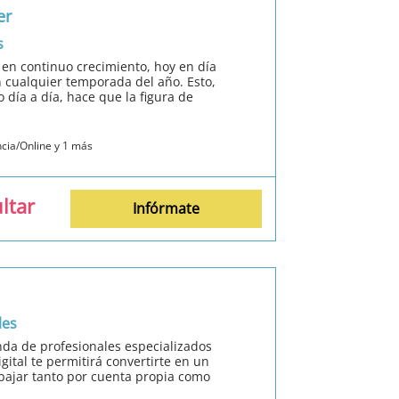
er
s
á en continuo crecimiento, hoy en día
n cualquier temporada del año. Esto,
 día a día, hace que la figura de
ncia/Online y 1 más
ltar
Infórmate
les
nda de profesionales especializados
igital te permitirá convertirte en un
bajar tanto por cuenta propia como