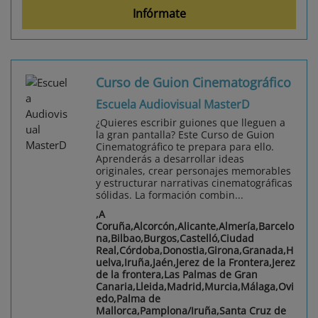
Infórmate
Curso de Guion Cinematográfico
Escuela Audiovisual MasterD
¿Quieres escribir guiones que lleguen a
la gran pantalla? Este Curso de Guion
Cinematográfico te prepara para ello.
Aprenderás a desarrollar ideas
originales, crear personajes memorables
y estructurar narrativas cinematográficas
sólidas. La formación combin...
,A
Coruña,Alcorcón,Alicante,Almería,Barcelo
na,Bilbao,Burgos,Castelló,Ciudad
Real,Córdoba,Donostia,Girona,Granada,H
uelva,Iruña,Jaén,Jerez de la Frontera,Jerez
de la frontera,Las Palmas de Gran
Canaria,Lleida,Madrid,Murcia,Málaga,Ovi
edo,Palma de
Mallorca,Pamplona/Iruña,Santa Cruz de