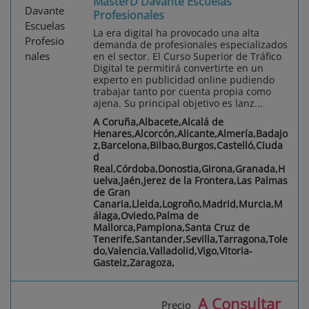
MasterD Davante Escuelas
Profesionales
La era digital ha provocado una alta
demanda de profesionales especializados
en el sector. El Curso Superior de Tráfico
Digital te permitirá convertirte en un
experto en publicidad online pudiendo
trabajar tanto por cuenta propia como
ajena. Su principal objetivo es lanz...
A Coruña,Albacete,Alcalá de
Henares,Alcorcón,Alicante,Almería,Badajo
z,Barcelona,Bilbao,Burgos,Castelló,Ciuda
d
Real,Córdoba,Donostia,Girona,Granada,H
uelva,Jaén,Jerez de la Frontera,Las Palmas
de Gran
Canaria,Lleida,Logroño,Madrid,Murcia,M
álaga,Oviedo,Palma de
Mallorca,Pamplona,Santa Cruz de
Tenerife,Santander,Sevilla,Tarragona,Tole
do,Valencia,Valladolid,Vigo,Vitoria-
Gasteiz,Zaragoza,
A Consultar
Precio