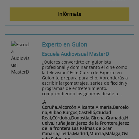
Infórmate
Experto en Guion
Escuela Audiovisual MasterD
¿Quieres convertirte en guionista
profesional y dominar tanto el cine como
la televisión? Este Curso de Experto en
Guion te prepara para ello. Aprenderás a
escribir largometrajes, series de ficción y
programas de entretenimiento,
comprendiendo los géneros desde u...
,A
Coruña,Alcorcón,Alicante,Almería,Barcelo
na,Bilbao,Burgos,Castelló,Ciudad
Real,Córdoba,Donostia,Girona,Granada,H
uelva,Iruña,Jaén,Jerez de la Frontera,Jerez
de la frontera,Las Palmas de Gran
Canaria,Lleida,Madrid,Murcia,Málaga,Ovi
edo,Palma de