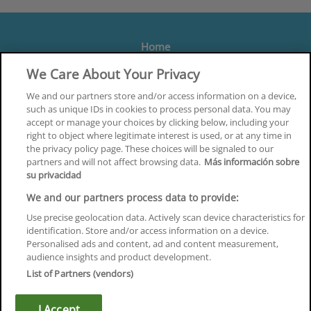
Home
Formación
We Care About Your Privacy
Centros
We and our partners store and/or access information on a device,
such as unique IDs in cookies to process personal data. You may
Orientación
accept or manage your choices by clicking below, including your
right to object where legitimate interest is used, or at any time in
Quiénes somos
the privacy policy page. These choices will be signaled to our
partners and will not affect browsing data.
Más información sobre
Contacta
su privacidad
Aviso Legal
We and our partners process data to provide:
Política de Privacidad
Use precise geolocation data. Actively scan device characteristics for
identification. Store and/or access information on a device.
Política de Cookies
Personalised ads and content, ad and content measurement,
audience insights and product development.
Canal Ético
List of Partners (vendors)
¡Síguenos!
I Accept