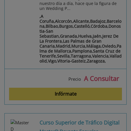
nuestro día a día, hace que la figura de
un Wedding P...
,A
Coruña,Alcorcón,Alicante,Badajoz,Barcelo
na,Bilbao,Burgos,Castelló,Córdoba,Donos
tia-San
Sebastian,Granada,Huelva,Jaén,Jerez De
La Frontera,Las Palmas de Gran
Canaria,Madrid,Murcia,Málaga,Oviedo,Pa
lma de Mallorca,Pamplona,Santa Cruz de
Tenerife,Sevilla,Tarragona,Valencia,Vallad
olid,Vigo,Vitoria-Gasteiz,Zaragoza,
A Consultar
Precio
Infórmate
Curso Superior de Tráfico Digital