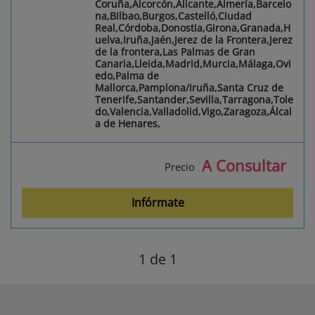
Coruña,Alcorcón,Alicante,Almería,Barcelo
na,Bilbao,Burgos,Castelló,Ciudad
Real,Córdoba,Donostia,Girona,Granada,H
uelva,Iruña,Jaén,Jerez de la Frontera,Jerez
de la frontera,Las Palmas de Gran
Canaria,Lleida,Madrid,Murcia,Málaga,Ovi
edo,Palma de
Mallorca,Pamplona/Iruña,Santa Cruz de
Tenerife,Santander,Sevilla,Tarragona,Tole
do,Valencia,Valladolid,Vigo,Zaragoza,Álcal
a de Henares,
A Consultar
Precio
Infórmate
1
de 1