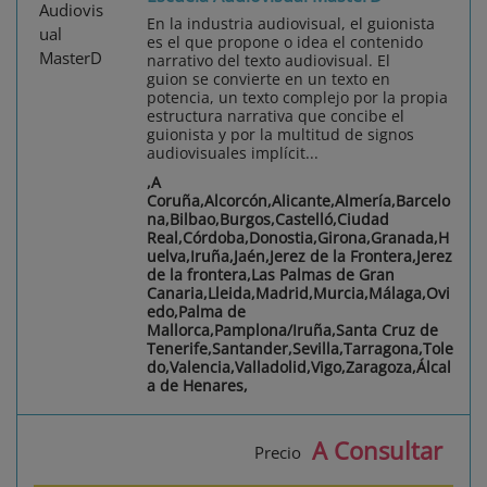
En la industria audiovisual, el guionista
es el que propone o idea el contenido
narrativo del texto audiovisual. El
guion se convierte en un texto en
potencia, un texto complejo por la propia
estructura narrativa que concibe el
guionista y por la multitud de signos
audiovisuales implícit...
,A
Coruña,Alcorcón,Alicante,Almería,Barcelo
na,Bilbao,Burgos,Castelló,Ciudad
Real,Córdoba,Donostia,Girona,Granada,H
uelva,Iruña,Jaén,Jerez de la Frontera,Jerez
de la frontera,Las Palmas de Gran
Canaria,Lleida,Madrid,Murcia,Málaga,Ovi
edo,Palma de
Mallorca,Pamplona/Iruña,Santa Cruz de
Tenerife,Santander,Sevilla,Tarragona,Tole
do,Valencia,Valladolid,Vigo,Zaragoza,Álcal
a de Henares,
A Consultar
Precio