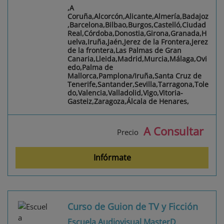
,A
Coruña,Alcorcón,Alicante,Almería,Badajoz
,Barcelona,Bilbao,Burgos,Castelló,Ciudad
Real,Córdoba,Donostia,Girona,Granada,H
uelva,Iruña,Jaén,Jerez de la Frontera,Jerez
de la frontera,Las Palmas de Gran
Canaria,Lleida,Madrid,Murcia,Málaga,Ovi
edo,Palma de
Mallorca,Pamplona/Iruña,Santa Cruz de
Tenerife,Santander,Sevilla,Tarragona,Tole
do,Valencia,Valladolid,Vigo,Vitoria-
Gasteiz,Zaragoza,Álcala de Henares,
A Consultar
Precio
Infórmate
Curso de Guion de TV y Ficción
Escuela Audiovisual MasterD