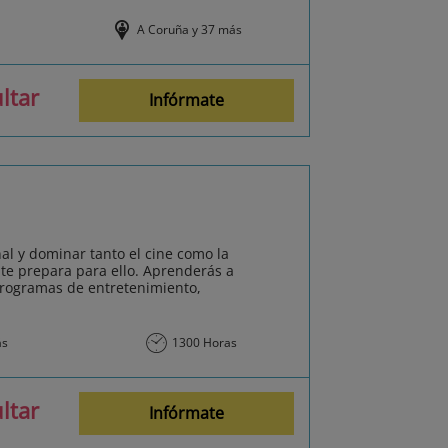
A Coruña y 37 más
ltar
Infórmate
al y dominar tanto el cine como la
 te prepara para ello. Aprenderás a
 programas de entretenimiento,
ás
1300 Horas
ltar
Infórmate