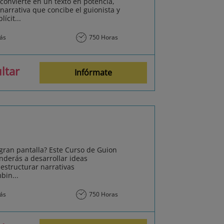
 convierte en un texto en potencia,
narrativa que concibe el guionista y
ícit...
más
750 Horas
ltar
Infórmate
 gran pantalla? Este Curso de Guion
nderás a desarrollar ideas
estructurar narrativas
bin...
más
750 Horas