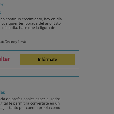
er
s
á en continuo crecimiento, hoy en día
n cualquier temporada del año. Esto,
 día a día, hace que la figura de
ncia/Online y 1 más
ltar
Infórmate
les
nda de profesionales especializados
igital te permitirá convertirte en un
bajar tanto por cuenta propia como