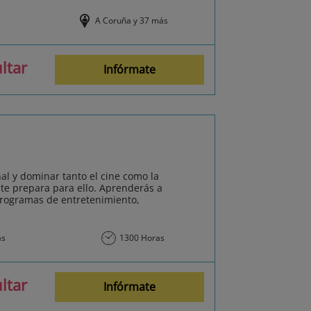
A Coruña y 37 más
ltar
Infórmate
al y dominar tanto el cine como la
 te prepara para ello. Aprenderás a
 programas de entretenimiento,
ás
1300 Horas
ltar
Infórmate