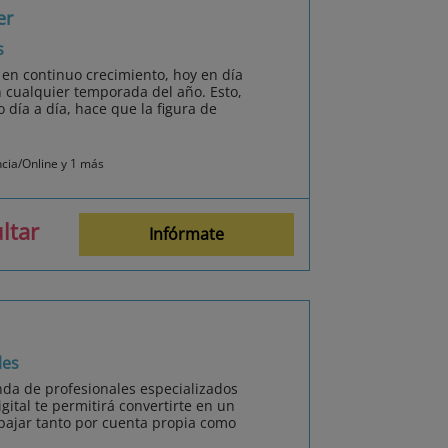
er
s
á en continuo crecimiento, hoy en día
n cualquier temporada del año. Esto,
 día a día, hace que la figura de
ncia/Online y 1 más
ltar
Infórmate
les
nda de profesionales especializados
igital te permitirá convertirte en un
bajar tanto por cuenta propia como