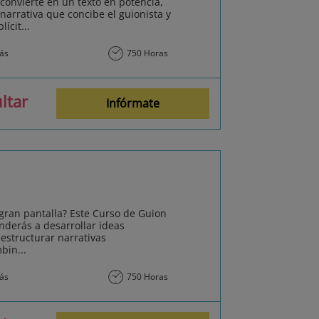
 convierte en un texto en potencia,
narrativa que concibe el guionista y
ícit...
más
750 Horas
ltar
Infórmate
 gran pantalla? Este Curso de Guion
nderás a desarrollar ideas
estructurar narrativas
bin...
más
750 Horas