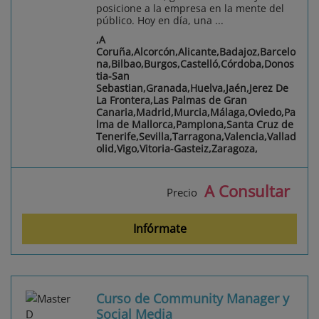
posicione a la empresa en la mente del
público. Hoy en día, una ...
,A
Coruña,Alcorcón,Alicante,Badajoz,Barcelo
na,Bilbao,Burgos,Castelló,Córdoba,Donos
tia-San
Sebastian,Granada,Huelva,Jaén,Jerez De
La Frontera,Las Palmas de Gran
Canaria,Madrid,Murcia,Málaga,Oviedo,Pa
lma de Mallorca,Pamplona,Santa Cruz de
Tenerife,Sevilla,Tarragona,Valencia,Vallad
olid,Vigo,Vitoria-Gasteiz,Zaragoza,
A Consultar
Precio
Infórmate
Curso de Community Manager y
Social Media