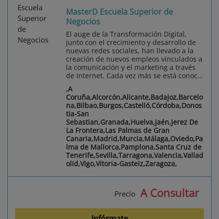
MasterD Escuela Superior de
Negocios
El auge de la Transformación Digital,
junto con el crecimiento y desarrollo de
nuevas redes sociales, han llevado a la
creación de nuevos empleos vinculados a
la comunicación y el marketing a través
de Internet. Cada vez más se está conoc...
,A
Coruña,Alcorcón,Alicante,Badajoz,Barcelo
na,Bilbao,Burgos,Castelló,Córdoba,Donos
tia-San
Sebastian,Granada,Huelva,Jaén,Jerez De
La Frontera,Las Palmas de Gran
Canaria,Madrid,Murcia,Málaga,Oviedo,Pa
lma de Mallorca,Pamplona,Santa Cruz de
Tenerife,Sevilla,Tarragona,Valencia,Vallad
olid,Vigo,Vitoria-Gasteiz,Zaragoza,
A Consultar
Precio
Infórmate