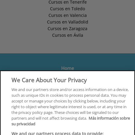
Cursos en Tenerife
Cursos en Toledo
Cursos en Valencia
Cursos en Valladolid
Cursos en Zaragoza
Cursos en Ávila
Home
Formación
We Care About Your Privacy
Centros
We and our partners store and/or access information on a device,
such as unique IDs in cookies to process personal data. You may
Orientación
accept or manage your choices by clicking below, including your
right to object where legitimate interest is used, or at any time in
Quiénes somos
the privacy policy page. These choices will be signaled to our
partners and will not affect browsing data.
Más información sobre
Contacta
su privacidad
Aviso Legal
We and our partners process data to provide: