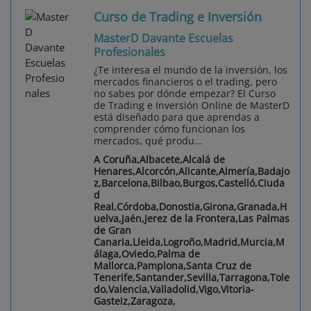
Curso de Trading e Inversión
MasterD Davante Escuelas
Profesionales
¿Te interesa el mundo de la inversión, los
mercados financieros o el trading, pero
no sabes por dónde empezar? El Curso
de Trading e Inversión Online de MasterD
está diseñado para que aprendas a
comprender cómo funcionan los
mercados, qué produ...
A Coruña,Albacete,Alcalá de
Henares,Alcorcón,Alicante,Almería,Badajo
z,Barcelona,Bilbao,Burgos,Castelló,Ciuda
d
Real,Córdoba,Donostia,Girona,Granada,H
uelva,Jaén,Jerez de la Frontera,Las Palmas
de Gran
Canaria,Lleida,Logroño,Madrid,Murcia,M
álaga,Oviedo,Palma de
Mallorca,Pamplona,Santa Cruz de
Tenerife,Santander,Sevilla,Tarragona,Tole
do,Valencia,Valladolid,Vigo,Vitoria-
Gasteiz,Zaragoza,