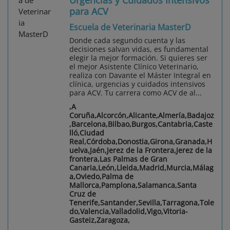
para ACV
Escuela de Veterinaria MasterD
Donde cada segundo cuenta y las
decisiones salvan vidas, es fundamental
elegir la mejor formación. Si quieres ser
el mejor Asistente Clínico Veterinario,
realiza con Davante el Máster Integral en
clínica, urgencias y cuidados intensivos
para ACV. Tu carrera como ACV de al...
,A
Coruña,Alcorcón,Alicante,Almería,Badajoz
,Barcelona,Bilbao,Burgos,Cantabria,Caste
lló,Ciudad
Real,Córdoba,Donostia,Girona,Granada,H
uelva,Jaén,Jerez de la Frontera,Jerez de la
frontera,Las Palmas de Gran
Canaria,León,Lleida,Madrid,Murcia,Málag
a,Oviedo,Palma de
Mallorca,Pamplona,Salamanca,Santa
Cruz de
Tenerife,Santander,Sevilla,Tarragona,Tole
do,Valencia,Valladolid,Vigo,Vitoria-
Gasteiz,Zaragoza,