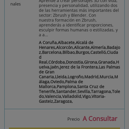
Aprende a crear personajes 3D con vida,
presencia y personalidad, utilizando dos
de las herramientas más importantes del
sector: Zbrush y Blender. Con
nuestra formación en Zbrush,
aprenderás a identificar proporciones,
esculpir formas humanas o estilizadas, y
a a...
A Coruña,Albacete,Alcalá de
Henares,Alcorcón,Alicante,Almería,Badajo
z,Barcelona,Bilbao,Burgos,Castelló,Ciuda
d
Real,Córdoba,Donostia,Girona,Granada,H
uelva,Jaén,Jerez de la Frontera,Las Palmas
de Gran
Canaria,Lleida,Logroño,Madrid,Murcia,M
álaga,Oviedo,Palma de
Mallorca,Pamplona,Santa Cruz de
Tenerife,Santander,Sevilla,Tarragona,Tole
do,Valencia,Valladolid,Vigo,Vitoria-
Gasteiz,Zaragoza,
A Consultar
Precio