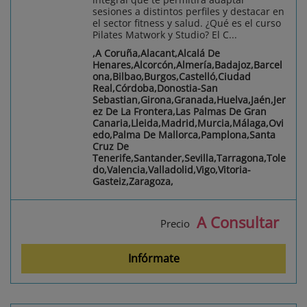
sesiones a distintos perfiles y destacar en
el sector fitness y salud. ¿Qué es el curso
Pilates Matwork y Studio? El C...
,A Coruña,Alacant,Alcalá De
Henares,Alcorcón,Almería,Badajoz,Barcel
ona,Bilbao,Burgos,Castelló,Ciudad
Real,Córdoba,Donostia-San
Sebastian,Girona,Granada,Huelva,Jaén,Jer
ez De La Frontera,Las Palmas De Gran
Canaria,Lleida,Madrid,Murcia,Málaga,Ovi
edo,Palma De Mallorca,Pamplona,Santa
Cruz De
Tenerife,Santander,Sevilla,Tarragona,Tole
do,Valencia,Valladolid,Vigo,Vitoria-
Gasteiz,Zaragoza,
A Consultar
Precio
Infórmate