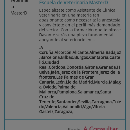
Escuela de Veterinaria MasterD
Especialízate como Asistente de Clínica
Veterinaria en una materia tan
apasionante como necesaria: la anestesia
y conviértete en el perfil más demandado
del sector. Con la formación que te ofrece
Davante serás una pieza fundamental
apoyando al veterinario en...
,A
Coruña,Alcorcón,Alicante,Almería,Badajoz
,Barcelona,Bilbao,Burgos,Cantabria,Caste
lló,Ciudad
Real,Córdoba,Donostia,Girona,Granada,H
uelva,Jaén,Jerez de la Frontera,Jerez de la
frontera,Las Palmas de Gran
Canaria,León,Lleida,Madrid,Murcia,Málag
a,Oviedo,Palma de
Mallorca,Pamplona,Salamanca,Santa
Cruz de
Tenerife,Santander,Sevilla,Tarragona,Tole
do,Valencia,Valladolid,Vigo,Vitoria-
Gasteiz,Zaragoza,
A Consultar
Precio