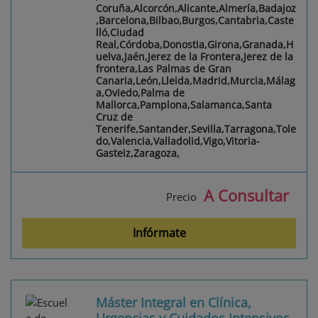
Coruña,Alcorcón,Alicante,Almería,Badajoz
,Barcelona,Bilbao,Burgos,Cantabria,Caste
lló,Ciudad
Real,Córdoba,Donostia,Girona,Granada,H
uelva,Jaén,Jerez de la Frontera,Jerez de la
frontera,Las Palmas de Gran
Canaria,León,Lleida,Madrid,Murcia,Málag
a,Oviedo,Palma de
Mallorca,Pamplona,Salamanca,Santa
Cruz de
Tenerife,Santander,Sevilla,Tarragona,Tole
do,Valencia,Valladolid,Vigo,Vitoria-
Gasteiz,Zaragoza,
A Consultar
Precio
Infórmate
Máster Integral en Clínica,
Urgencias y Cuidados Intensivos