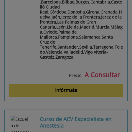
,Barcelona,Bilbao,Burgos,Cantabria,Caste
lló,Ciudad
Real,Córdoba,Donostia,Girona,Granada,H
uelva,Jaén,Jerez de la Frontera,Jerez de la
frontera,Las Palmas de Gran
Canaria,León,Lleida,Madrid,Murcia,Málag
a,Oviedo,Palma de
Mallorca,Pamplona,Salamanca,Santa
Cruz de
Tenerife,Santander,Sevilla,Tarragona,Tole
do,Valencia,Valladolid,Vigo,Vitoria-
Gasteiz,Zaragoza,
A Consultar
Precio
Infórmate
Curso de ACV Especialista en
Anestesia