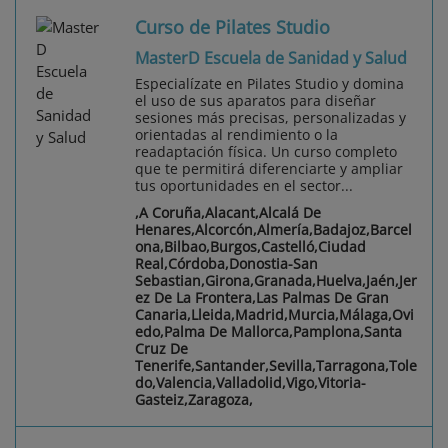
Curso de Pilates Studio
MasterD Escuela de Sanidad y Salud
Especialízate en Pilates Studio y domina
el uso de sus aparatos para diseñar
sesiones más precisas, personalizadas y
orientadas al rendimiento o la
readaptación física. Un curso completo
que te permitirá diferenciarte y ampliar
tus oportunidades en el sector...
,A Coruña,Alacant,Alcalá De
Henares,Alcorcón,Almería,Badajoz,Barcel
ona,Bilbao,Burgos,Castelló,Ciudad
Real,Córdoba,Donostia-San
Sebastian,Girona,Granada,Huelva,Jaén,Jer
ez De La Frontera,Las Palmas De Gran
Canaria,Lleida,Madrid,Murcia,Málaga,Ovi
edo,Palma De Mallorca,Pamplona,Santa
Cruz De
Tenerife,Santander,Sevilla,Tarragona,Tole
do,Valencia,Valladolid,Vigo,Vitoria-
Gasteiz,Zaragoza,