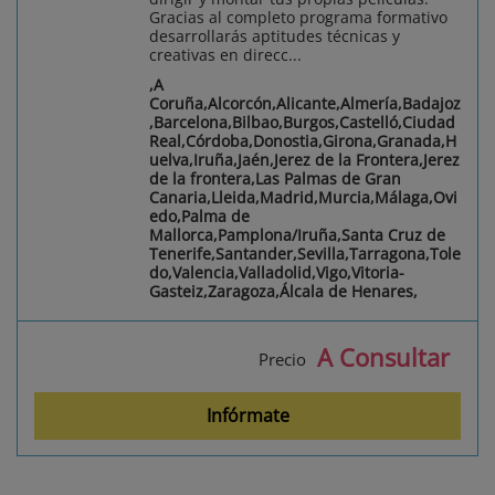
Gracias al completo programa formativo
desarrollarás aptitudes técnicas y
creativas en direcc...
,A
Coruña,Alcorcón,Alicante,Almería,Badajoz
,Barcelona,Bilbao,Burgos,Castelló,Ciudad
Real,Córdoba,Donostia,Girona,Granada,H
uelva,Iruña,Jaén,Jerez de la Frontera,Jerez
de la frontera,Las Palmas de Gran
Canaria,Lleida,Madrid,Murcia,Málaga,Ovi
edo,Palma de
Mallorca,Pamplona/Iruña,Santa Cruz de
Tenerife,Santander,Sevilla,Tarragona,Tole
do,Valencia,Valladolid,Vigo,Vitoria-
Gasteiz,Zaragoza,Álcala de Henares,
A Consultar
Precio
Infórmate