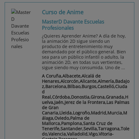
Curso de Anime
MasterD Davante Escuelas
Profesionales
¿Quieres Aprender Anime? A día de hoy,
la animación 2D sigue siendo un
producto de entretenimiento muy
demandado por el público general. Bien
sea para un público infantil o adulto, la
animación 2D, en todas sus vertientes,
sigue siendo muy consumida. Uno de ...
A Coruña,Albacete,Alcalá de
Henares,Alcorcón,Alicante,Almería,Badajo
z,Barcelona,Bilbao,Burgos,Castelló,Ciuda
d
Real,Córdoba,Donostia,Girona,Granada,H
uelva,Jaén,Jerez de la Frontera,Las Palmas
de Gran
Canaria,Lleida,Logroño,Madrid,Murcia,M
álaga,Oviedo,Palma de
Mallorca,Pamplona,Santa Cruz de
Tenerife,Santander,Sevilla,Tarragona,Tole
do,Valencia,Valladolid,Vigo,Vitoria-