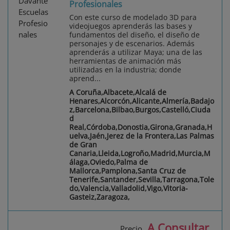
Profesionales
Con este curso de modelado 3D para
videojuegos aprenderás las bases y
fundamentos del diseño, el diseño de
personajes y de escenarios. Además
aprenderás a utilizar Maya; una de las
herramientas de animación más
utilizadas en la industria; donde
aprend...
A Coruña,Albacete,Alcalá de
Henares,Alcorcón,Alicante,Almería,Badajo
z,Barcelona,Bilbao,Burgos,Castelló,Ciuda
d
Real,Córdoba,Donostia,Girona,Granada,H
uelva,Jaén,Jerez de la Frontera,Las Palmas
de Gran
Canaria,Lleida,Logroño,Madrid,Murcia,M
álaga,Oviedo,Palma de
Mallorca,Pamplona,Santa Cruz de
Tenerife,Santander,Sevilla,Tarragona,Tole
do,Valencia,Valladolid,Vigo,Vitoria-
Gasteiz,Zaragoza,
A Consultar
Precio