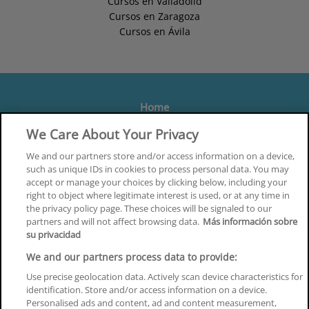
Cursos en Valladolid
Cursos en Zaragoza
Cursos en Ávila
Home
Formación
We Care About Your Privacy
Centros
We and our partners store and/or access information on a device,
such as unique IDs in cookies to process personal data. You may
Orientación
accept or manage your choices by clicking below, including your
right to object where legitimate interest is used, or at any time in
Quiénes somos
the privacy policy page. These choices will be signaled to our
partners and will not affect browsing data.
Más información sobre
Contacta
su privacidad
Aviso Legal
We and our partners process data to provide:
Política de Privacidad
Use precise geolocation data. Actively scan device characteristics for
identification. Store and/or access information on a device.
Política de Cookies
Personalised ads and content, ad and content measurement,