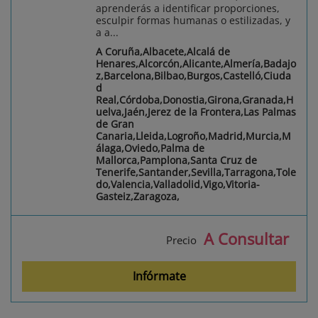
aprenderás a identificar proporciones,
esculpir formas humanas o estilizadas, y
a a...
A Coruña,Albacete,Alcalá de
Henares,Alcorcón,Alicante,Almería,Badajo
z,Barcelona,Bilbao,Burgos,Castelló,Ciuda
d
Real,Córdoba,Donostia,Girona,Granada,H
uelva,Jaén,Jerez de la Frontera,Las Palmas
de Gran
Canaria,Lleida,Logroño,Madrid,Murcia,M
álaga,Oviedo,Palma de
Mallorca,Pamplona,Santa Cruz de
Tenerife,Santander,Sevilla,Tarragona,Tole
do,Valencia,Valladolid,Vigo,Vitoria-
Gasteiz,Zaragoza,
A Consultar
Precio
Infórmate