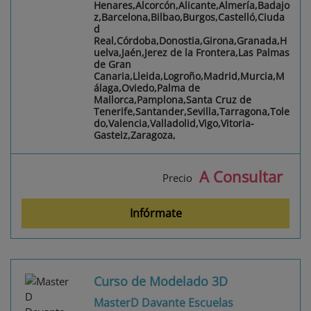
Henares,Alcorcón,Alicante,Almería,Badajo
z,Barcelona,Bilbao,Burgos,Castelló,Ciuda
d
Real,Córdoba,Donostia,Girona,Granada,H
uelva,Jaén,Jerez de la Frontera,Las Palmas
de Gran
Canaria,Lleida,Logroño,Madrid,Murcia,M
álaga,Oviedo,Palma de
Mallorca,Pamplona,Santa Cruz de
Tenerife,Santander,Sevilla,Tarragona,Tole
do,Valencia,Valladolid,Vigo,Vitoria-
Gasteiz,Zaragoza,
A Consultar
Precio
Infórmate
Curso de Modelado 3D
MasterD Davante Escuelas