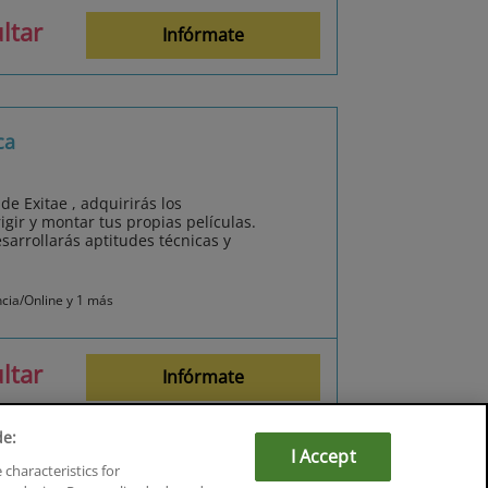
ltar
Infórmate
ca
e Exitae , adquirirás los
igir y montar tus propias películas.
arrollarás aptitudes técnicas y
ncia/Online y 1 más
ltar
Infórmate
de:
I Accept
 characteristics for