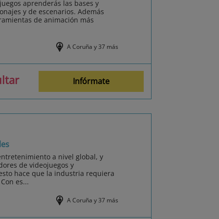
juegos aprenderás las bases y
sonajes y de escenarios. Además
erramientas de animación más
A Coruña y 37 más
ltar
Infórmate
les
ntretenimiento a nivel global, y
ores de videojuegos y
esto hace que la industria requiera
Con es...
A Coruña y 37 más