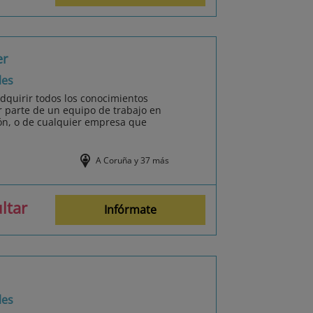
er
les
adquirir todos los conocimientos
ar parte de un equipo de trabajo en
ón, o de cualquier empresa que
A Coruña y 37 más
ltar
Infórmate
les