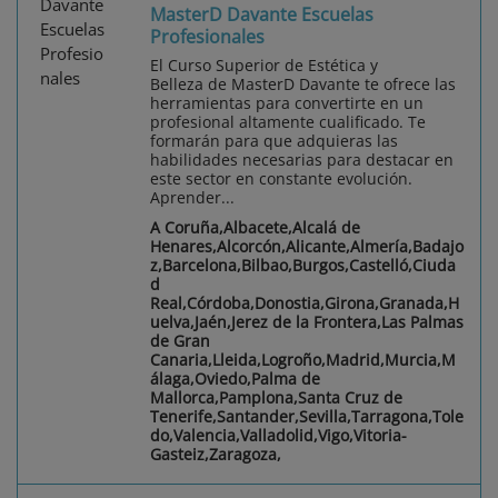
MasterD Davante Escuelas
Profesionales
El Curso Superior de Estética y
Belleza de MasterD Davante te ofrece las
herramientas para convertirte en un
profesional altamente cualificado. Te
formarán para que adquieras las
habilidades necesarias para destacar en
este sector en constante evolución.
Aprender...
A Coruña,Albacete,Alcalá de
Henares,Alcorcón,Alicante,Almería,Badajo
z,Barcelona,Bilbao,Burgos,Castelló,Ciuda
d
Real,Córdoba,Donostia,Girona,Granada,H
uelva,Jaén,Jerez de la Frontera,Las Palmas
de Gran
Canaria,Lleida,Logroño,Madrid,Murcia,M
álaga,Oviedo,Palma de
Mallorca,Pamplona,Santa Cruz de
Tenerife,Santander,Sevilla,Tarragona,Tole
do,Valencia,Valladolid,Vigo,Vitoria-
Gasteiz,Zaragoza,