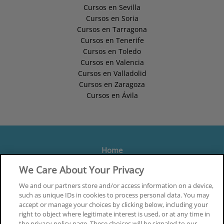
Cursos en Sevilla
Cursos en Soria
Cursos en Tarragona
Cursos en Tenerife
Cursos en Toledo
Cursos en Valencia
Cursos en Valladolid
Cursos en Zaragoza
Cursos en Ávila
Home
Formación
We Care About Your Privacy
Centros
We and our partners store and/or access information on a device,
such as unique IDs in cookies to process personal data. You may
Orientación
accept or manage your choices by clicking below, including your
right to object where legitimate interest is used, or at any time in
Quiénes somos
the privacy policy page. These choices will be signaled to our