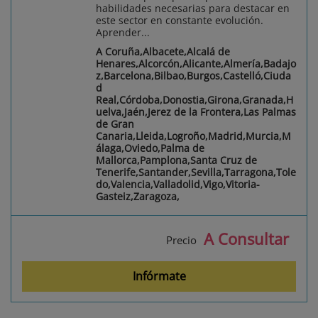
habilidades necesarias para destacar en
este sector en constante evolución.
Aprender...
A Coruña,Albacete,Alcalá de
Henares,Alcorcón,Alicante,Almería,Badajo
z,Barcelona,Bilbao,Burgos,Castelló,Ciuda
d
Real,Córdoba,Donostia,Girona,Granada,H
uelva,Jaén,Jerez de la Frontera,Las Palmas
de Gran
Canaria,Lleida,Logroño,Madrid,Murcia,M
álaga,Oviedo,Palma de
Mallorca,Pamplona,Santa Cruz de
Tenerife,Santander,Sevilla,Tarragona,Tole
do,Valencia,Valladolid,Vigo,Vitoria-
Gasteiz,Zaragoza,
A Consultar
Precio
Infórmate