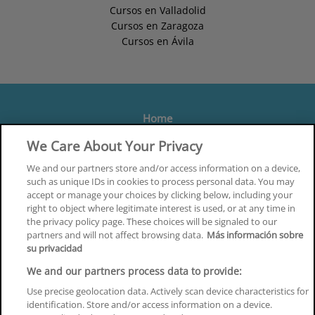
Cursos en Valladolid
Cursos en Zaragoza
Cursos en Ávila
Home
Formación
We Care About Your Privacy
Centros
We and our partners store and/or access information on a device,
such as unique IDs in cookies to process personal data. You may
Orientación
accept or manage your choices by clicking below, including your
right to object where legitimate interest is used, or at any time in
Quiénes somos
the privacy policy page. These choices will be signaled to our
partners and will not affect browsing data.
Más información sobre
Contacta
su privacidad
Aviso Legal
We and our partners process data to provide:
Política de Privacidad
Use precise geolocation data. Actively scan device characteristics for
identification. Store and/or access information on a device.
Política de Cookies