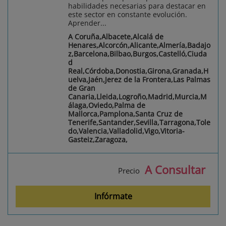
habilidades necesarias para destacar en
este sector en constante evolución.
Aprender...
A Coruña,Albacete,Alcalá de
Henares,Alcorcón,Alicante,Almería,Badajo
z,Barcelona,Bilbao,Burgos,Castelló,Ciuda
d
Real,Córdoba,Donostia,Girona,Granada,H
uelva,Jaén,Jerez de la Frontera,Las Palmas
de Gran
Canaria,Lleida,Logroño,Madrid,Murcia,M
álaga,Oviedo,Palma de
Mallorca,Pamplona,Santa Cruz de
Tenerife,Santander,Sevilla,Tarragona,Tole
do,Valencia,Valladolid,Vigo,Vitoria-
Gasteiz,Zaragoza,
A Consultar
Precio
Infórmate