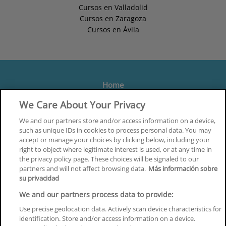
Cursos en Valladolid
Cursos en Zaragoza
Cursos en Ávila
Home
Formación
We Care About Your Privacy
Centros
We and our partners store and/or access information on a device,
such as unique IDs in cookies to process personal data. You may
Orientación
accept or manage your choices by clicking below, including your
right to object where legitimate interest is used, or at any time in
Quiénes somos
the privacy policy page. These choices will be signaled to our
partners and will not affect browsing data.
Más información sobre
Contacta
su privacidad
Aviso Legal
We and our partners process data to provide:
Política de Privacidad
Use precise geolocation data. Actively scan device characteristics for
identification. Store and/or access information on a device.
Política de Cookies