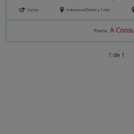
Cursos
A distancia/Online y 1 más
A Consu
Precio
1
de 1