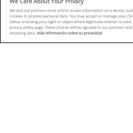
We Care About Your Privacy
We and our partners store and/or access information on a device, such
cookies to process personal data. You may accept or manage your choi
below, including your right to object where legitimate interest is used, 
Cursos en A Coruña
Cursos
privacy policy page. These choices will be signaled to our partners and 
browsing data.
Más información sobre su privacidad
Cursos en Albacete
Cursos
Cursos en Alicante
Cursos
Cursos en Almería
Cursos
Cursos en Araba/Álava
Cursos
Cursos en Asturias
Cursos
Cursos en Badajoz
Cursos
Cursos en Barcelona
Cursos
Cursos en Bizkaia
Cursos
Cursos en Burgos
Cursos
Cursos en Cantabria
Cursos
Home
Q