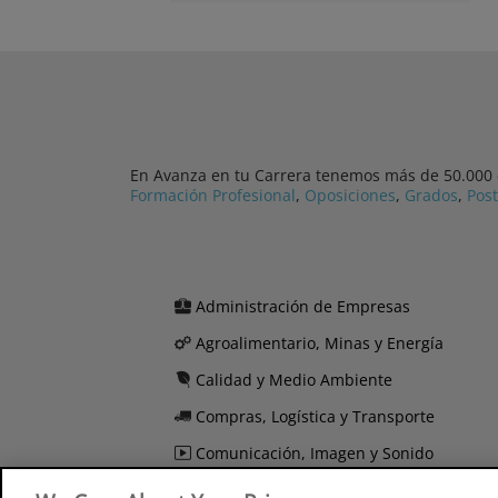
En Avanza en tu Carrera tenemos más de 50.000 cu
Formación Profesional
,
Oposiciones
,
Grados
,
Pos
Administración de Empresas
Agroalimentario, Minas y Energía
Calidad y Medio Ambiente
Compras, Logística y Transporte
Comunicación, Imagen y Sonido
Derecho y Seguridad