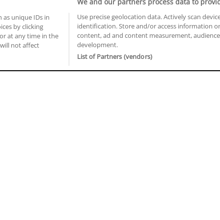
We and our partners process data to provi
Use precise geolocation data. Actively scan device
 as unique IDs in
identification. Store and/or access information o
ces by clicking
BUSCA TUS CURSOS EN TU PROVINCIA
content, ad and content measurement, audience 
or at any time in the
development.
 en Castellón
Cursos en La Rioja
will not affect
 en Ciudad Real
Cursos en Las Palmas
List of Partners (vendors)
 en Cáceres
Cursos en León
 en Cádiz
Cursos en Lleida
 en Córdoba
Cursos en Madrid
 en Gipuzkoa
Cursos en Murcia
 en Girona
Cursos en Málaga
 en Granada
Cursos en Navarra
 en Huelva
Cursos en Pontevedra
 en Illes Balears
Cursos en Salamanca
 en Jaén
Cursos en Sevilla
uiénes somos
Aviso Legal