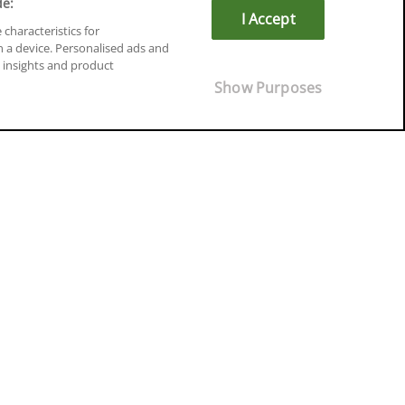
de:
I Accept
 characteristics for
n a device. Personalised ads and
insights and product
Cursos en Soria
Show Purposes
Cursos en Tarragona
Cursos en Tenerife
Cursos en Toledo
Cursos en Valencia
Cursos en Valladolid
Cursos en Zaragoza
Cursos en Ávila
¡Síguenos!