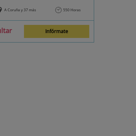
A Coruña y 37 más
550 Horas
ltar
Infórmate