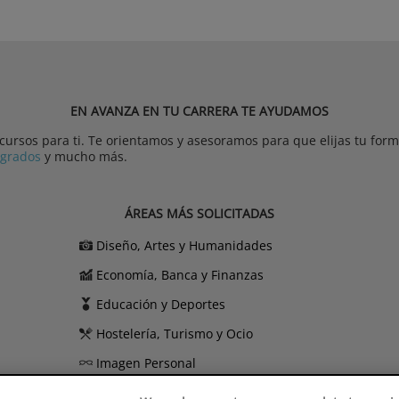
EN AVANZA EN TU CARRERA TE AYUDAMOS
rsos para ti. Te orientamos y asesoramos para que elijas tu forma
tgrados
y mucho más.
ÁREAS MÁS SOLICITADAS
Diseño, Artes y Humanidades
Economía, Banca y Finanzas
Educación y Deportes
Hostelería, Turismo y Ocio
Imagen Personal
Informática y Telecomunicaciones