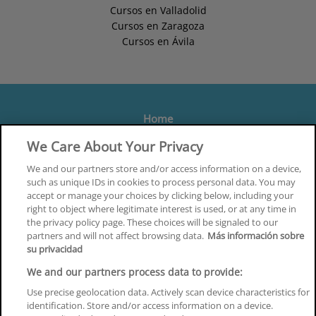
Cursos en Valladolid
Cursos en Zaragoza
Cursos en Ávila
Home
Formación
We Care About Your Privacy
Centros
We and our partners store and/or access information on a device,
such as unique IDs in cookies to process personal data. You may
Orientación
accept or manage your choices by clicking below, including your
right to object where legitimate interest is used, or at any time in
Quiénes somos
the privacy policy page. These choices will be signaled to our
partners and will not affect browsing data.
Más información sobre
Contacta
su privacidad
Aviso Legal
We and our partners process data to provide:
Política de Privacidad
Use precise geolocation data. Actively scan device characteristics for
identification. Store and/or access information on a device.
Política de Cookies