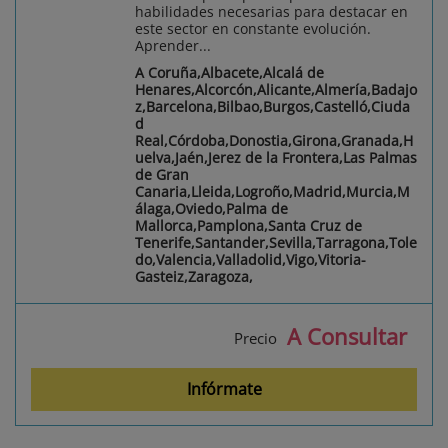
habilidades necesarias para destacar en
este sector en constante evolución.
Aprender...
A Coruña,Albacete,Alcalá de
Henares,Alcorcón,Alicante,Almería,Badajo
z,Barcelona,Bilbao,Burgos,Castelló,Ciuda
d
Real,Córdoba,Donostia,Girona,Granada,H
uelva,Jaén,Jerez de la Frontera,Las Palmas
de Gran
Canaria,Lleida,Logroño,Madrid,Murcia,M
álaga,Oviedo,Palma de
Mallorca,Pamplona,Santa Cruz de
Tenerife,Santander,Sevilla,Tarragona,Tole
do,Valencia,Valladolid,Vigo,Vitoria-
Gasteiz,Zaragoza,
A Consultar
Precio
Infórmate