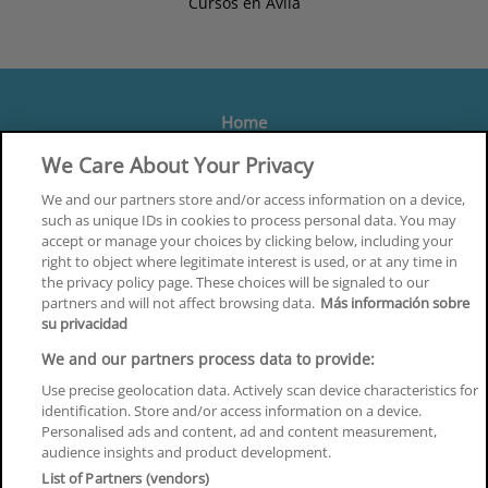
Cursos en Ávila
Home
Formación
We Care About Your Privacy
Centros
We and our partners store and/or access information on a device,
such as unique IDs in cookies to process personal data. You may
Orientación
accept or manage your choices by clicking below, including your
right to object where legitimate interest is used, or at any time in
Quiénes somos
the privacy policy page. These choices will be signaled to our
partners and will not affect browsing data.
Más información sobre
Contacta
su privacidad
Aviso Legal
We and our partners process data to provide:
Política de Privacidad
Use precise geolocation data. Actively scan device characteristics for
identification. Store and/or access information on a device.
Política de Cookies
Personalised ads and content, ad and content measurement,
audience insights and product development.
Canal Ético
List of Partners (vendors)