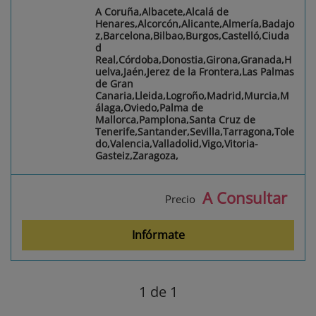
A Coruña,Albacete,Alcalá de
Henares,Alcorcón,Alicante,Almería,Badajo
z,Barcelona,Bilbao,Burgos,Castelló,Ciuda
d
Real,Córdoba,Donostia,Girona,Granada,H
uelva,Jaén,Jerez de la Frontera,Las Palmas
de Gran
Canaria,Lleida,Logroño,Madrid,Murcia,M
álaga,Oviedo,Palma de
Mallorca,Pamplona,Santa Cruz de
Tenerife,Santander,Sevilla,Tarragona,Tole
do,Valencia,Valladolid,Vigo,Vitoria-
Gasteiz,Zaragoza,
A Consultar
Precio
Infórmate
1
de 1