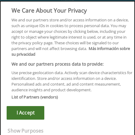
Formación
We Care About Your Privacy
Centros
We and our partners store and/or access information on a device,
such as unique IDs in cookies to process personal data. You may
Orientación
accept or manage your choices by clicking below, including your
right to object where legitimate interest is used, or at any time in
Quiénes somos
the privacy policy page. These choices will be signaled to our
partners and will not affect browsing data.
Más información sobre
Contacta
su privacidad
Aviso Legal
We and our partners process data to provide:
Política de Privacidad
Use precise geolocation data. Actively scan device characteristics for
identification. Store and/or access information on a device.
Política de Cookies
Personalised ads and content, ad and content measurement,
audience insights and product development.
Canal Ético
List of Partners (vendors)
¡Síguenos!
I Accept
©
Infoempleo
.
Reservados todos los derechos.
Show Purposes