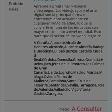
Aprende a programar y diseñar
videojuegos. Los videojuegos y el arte
digital son la principal forma de
entretenimiento actualmente en
cualquier rango de edad, lo que la
convierte en una de las industrias con
mayor crecimiento a nivel mundial. Esto
hace que el sector de los videojuegos re...
A Coruña,Albacete,Alcalá de
Henares,Alcorcón,Alicante,Almería,Badajo
z,Barcelona,Bilbao,Burgos,Castelló,Ciuda
d
Real,Córdoba,Donostia,Girona,Granada,H
uelva,Jaén,Jerez de la Frontera,Las Palmas
de Gran
Canaria,Lleida,Logroño,Madrid,Murcia,M
álaga,Oviedo,Palma de
Mallorca,Pamplona,Santa Cruz de
Tenerife,Santander,Sevilla,Tarragona,Tole
do,Valencia,Valladolid,Vigo,Vitoria-
Gasteiz,Zaragoza,
A Consultar
Precio