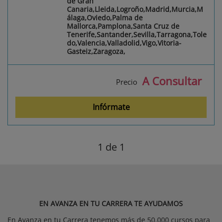
de Gran
Canaria,Lleida,Logroño,Madrid,Murcia,M
álaga,Oviedo,Palma de
Mallorca,Pamplona,Santa Cruz de
Tenerife,Santander,Sevilla,Tarragona,Tole
do,Valencia,Valladolid,Vigo,Vitoria-
Gasteiz,Zaragoza,
A Consultar
Precio
Infórmate
1
de 1
EN AVANZA EN TU CARRERA TE AYUDAMOS
En Avanza en tu Carrera tenemos más de 50.000 cursos para