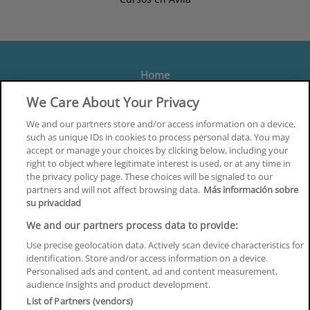
Home
Formación
We Care About Your Privacy
Centros
We and our partners store and/or access information on a device,
such as unique IDs in cookies to process personal data. You may
Orientación
accept or manage your choices by clicking below, including your
right to object where legitimate interest is used, or at any time in
Quiénes somos
the privacy policy page. These choices will be signaled to our
partners and will not affect browsing data.
Más información sobre
Contacta
su privacidad
Aviso Legal
We and our partners process data to provide:
Política de Privacidad
Use precise geolocation data. Actively scan device characteristics for
identification. Store and/or access information on a device.
Política de Cookies
Personalised ads and content, ad and content measurement,
audience insights and product development.
Canal Ético
List of Partners (vendors)
¡Síguenos!