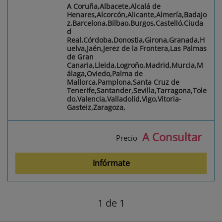
A Coruña,Albacete,Alcalá de
Henares,Alcorcón,Alicante,Almería,Badajo
z,Barcelona,Bilbao,Burgos,Castelló,Ciuda
d
Real,Córdoba,Donostia,Girona,Granada,H
uelva,Jaén,Jerez de la Frontera,Las Palmas
de Gran
Canaria,Lleida,Logroño,Madrid,Murcia,M
álaga,Oviedo,Palma de
Mallorca,Pamplona,Santa Cruz de
Tenerife,Santander,Sevilla,Tarragona,Tole
do,Valencia,Valladolid,Vigo,Vitoria-
Gasteiz,Zaragoza,
A Consultar
Precio
Infórmate
1
de 1