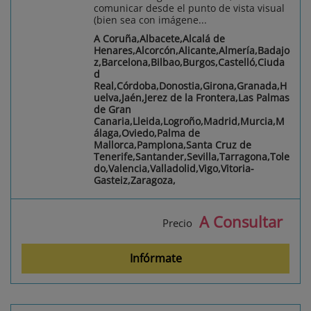
comunicar desde el punto de vista visual
(bien sea con imágene...
A Coruña,Albacete,Alcalá de
Henares,Alcorcón,Alicante,Almería,Badajo
z,Barcelona,Bilbao,Burgos,Castelló,Ciuda
d
Real,Córdoba,Donostia,Girona,Granada,H
uelva,Jaén,Jerez de la Frontera,Las Palmas
de Gran
Canaria,Lleida,Logroño,Madrid,Murcia,M
álaga,Oviedo,Palma de
Mallorca,Pamplona,Santa Cruz de
Tenerife,Santander,Sevilla,Tarragona,Tole
do,Valencia,Valladolid,Vigo,Vitoria-
Gasteiz,Zaragoza,
A Consultar
Precio
Infórmate