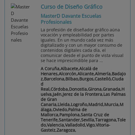
Curso de Diseño Gráfico
MasterD Davante Escuelas
Profesionales
La profesión de diseñador gráfico aúna
vocación y empleabilidad por partes
iguales. En un mundo cada vez más
digitalizado y con un mayor consumo de
contenidos digitales cada día, el
comunicar desde el punto de vista visual
se hace imprescindible para ...
A Coruña,Albacete,Alcalá de
Henares,Alcorcón,Alicante,Almería,Badajo
z,Barcelona,Bilbao,Burgos,Castelló,Ciuda
d
Real,Córdoba,Donostia,Girona,Granada,H
uelva,Jaén,Jerez de la Frontera,Las Palmas
de Gran
Canaria,Lleida,Logroño,Madrid,Murcia,M
álaga,Oviedo,Palma de
Mallorca,Pamplona,Santa Cruz de
Tenerife,Santander,Sevilla,Tarragona,Tole
do,Valencia,Valladolid,Vigo,Vitoria-
Gasteiz,Zaragoza,