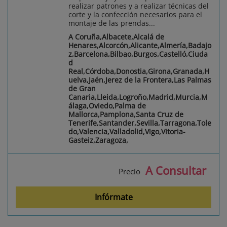
realizar patrones y a realizar técnicas del
corte y la confección necesarios para el
montaje de las prendas...
A Coruña,Albacete,Alcalá de
Henares,Alcorcón,Alicante,Almería,Badajo
z,Barcelona,Bilbao,Burgos,Castelló,Ciuda
d
Real,Córdoba,Donostia,Girona,Granada,H
uelva,Jaén,Jerez de la Frontera,Las Palmas
de Gran
Canaria,Lleida,Logroño,Madrid,Murcia,M
álaga,Oviedo,Palma de
Mallorca,Pamplona,Santa Cruz de
Tenerife,Santander,Sevilla,Tarragona,Tole
do,Valencia,Valladolid,Vigo,Vitoria-
Gasteiz,Zaragoza,
A Consultar
Precio
Infórmate