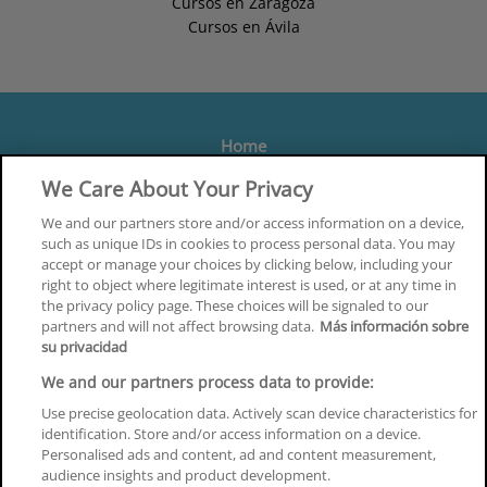
Cursos en Zaragoza
Cursos en Ávila
Home
Formación
We Care About Your Privacy
Centros
We and our partners store and/or access information on a device,
such as unique IDs in cookies to process personal data. You may
Orientación
accept or manage your choices by clicking below, including your
right to object where legitimate interest is used, or at any time in
Quiénes somos
the privacy policy page. These choices will be signaled to our
partners and will not affect browsing data.
Más información sobre
Contacta
su privacidad
Aviso Legal
We and our partners process data to provide:
Política de Privacidad
Use precise geolocation data. Actively scan device characteristics for
identification. Store and/or access information on a device.
Política de Cookies
Personalised ads and content, ad and content measurement,
audience insights and product development.
Canal Ético