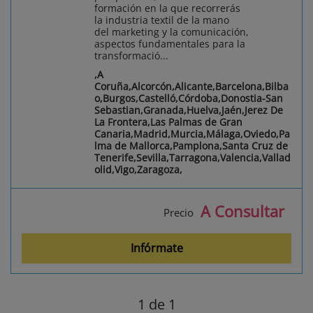
formación en la que recorrerás
la industria textil de la mano
del marketing y la comunicación,
aspectos fundamentales para la
transformació...
,A
Coruña,Alcorcón,Alicante,Barcelona,Bilba
o,Burgos,Castelló,Córdoba,Donostia-San
Sebastian,Granada,Huelva,Jaén,Jerez De
La Frontera,Las Palmas de Gran
Canaria,Madrid,Murcia,Málaga,Oviedo,Pa
lma de Mallorca,Pamplona,Santa Cruz de
Tenerife,Sevilla,Tarragona,Valencia,Vallad
olid,Vigo,Zaragoza,
A Consultar
Precio
Infórmate
1
de 1