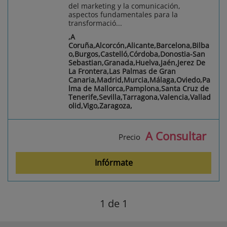
del marketing y la comunicación,
aspectos fundamentales para la
transformació...
,A
Coruña,Alcorcón,Alicante,Barcelona,Bilba
o,Burgos,Castelló,Córdoba,Donostia-San
Sebastian,Granada,Huelva,Jaén,Jerez De
La Frontera,Las Palmas de Gran
Canaria,Madrid,Murcia,Málaga,Oviedo,Pa
lma de Mallorca,Pamplona,Santa Cruz de
Tenerife,Sevilla,Tarragona,Valencia,Vallad
olid,Vigo,Zaragoza,
A Consultar
Precio
Infórmate
1
de 1