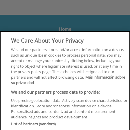
Home
Formación
We Care About Your Privacy
Centros
We and our partners store and/or access information on a device,
such as unique IDs in cookies to process personal data. You may
Orientación
accept or manage your choices by clicking below, including your
right to object where legitimate interest is used, or at any time in
Quiénes somos
the privacy policy page. These choices will be signaled to our
partners and will not affect browsing data.
Más información sobre
Contacta
su privacidad
Aviso Legal
We and our partners process data to provide:
Política de Privacidad
Use precise geolocation data. Actively scan device characteristics for
identification. Store and/or access information on a device.
Política de Cookies
Personalised ads and content, ad and content measurement,
audience insights and product development.
Canal Ético
List of Partners (vendors)
¡Síguenos!