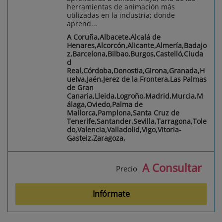
herramientas de animación más
utilizadas en la industria; donde
aprend...
A Coruña,Albacete,Alcalá de
Henares,Alcorcón,Alicante,Almería,Badajo
z,Barcelona,Bilbao,Burgos,Castelló,Ciuda
d
Real,Córdoba,Donostia,Girona,Granada,H
uelva,Jaén,Jerez de la Frontera,Las Palmas
de Gran
Canaria,Lleida,Logroño,Madrid,Murcia,M
álaga,Oviedo,Palma de
Mallorca,Pamplona,Santa Cruz de
Tenerife,Santander,Sevilla,Tarragona,Tole
do,Valencia,Valladolid,Vigo,Vitoria-
Gasteiz,Zaragoza,
A Consultar
Precio
Infórmate