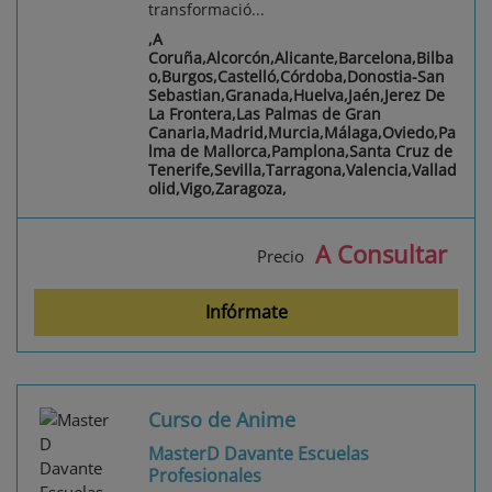
transformació...
,A
Coruña,Alcorcón,Alicante,Barcelona,Bilba
o,Burgos,Castelló,Córdoba,Donostia-San
Sebastian,Granada,Huelva,Jaén,Jerez De
La Frontera,Las Palmas de Gran
Canaria,Madrid,Murcia,Málaga,Oviedo,Pa
lma de Mallorca,Pamplona,Santa Cruz de
Tenerife,Sevilla,Tarragona,Valencia,Vallad
olid,Vigo,Zaragoza,
A Consultar
Precio
Infórmate
Curso de Anime
MasterD Davante Escuelas
Profesionales