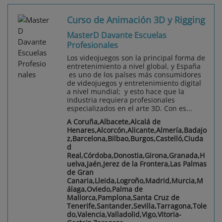
Curso de Animación 3D y Rigging
MasterD Davante Escuelas
Profesionales
Los videojuegos son la principal forma de
entretenimiento a nivel global, y España
es uno de los países más consumidores
de videojuegos y entretenimiento digital
a nivel mundial; y esto hace que la
industria requiera profesionales
especializados en el arte 3D. Con es...
A Coruña,Albacete,Alcalá de
Henares,Alcorcón,Alicante,Almería,Badajo
z,Barcelona,Bilbao,Burgos,Castelló,Ciuda
d
Real,Córdoba,Donostia,Girona,Granada,H
uelva,Jaén,Jerez de la Frontera,Las Palmas
de Gran
Canaria,Lleida,Logroño,Madrid,Murcia,M
álaga,Oviedo,Palma de
Mallorca,Pamplona,Santa Cruz de
Tenerife,Santander,Sevilla,Tarragona,Tole
do,Valencia,Valladolid,Vigo,Vitoria-