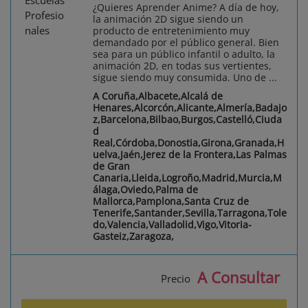
¿Quieres Aprender Anime? A día de hoy,
la animación 2D sigue siendo un
producto de entretenimiento muy
demandado por el público general. Bien
sea para un público infantil o adulto, la
animación 2D, en todas sus vertientes,
sigue siendo muy consumida. Uno de ...
A Coruña,Albacete,Alcalá de
Henares,Alcorcón,Alicante,Almería,Badajo
z,Barcelona,Bilbao,Burgos,Castelló,Ciuda
d
Real,Córdoba,Donostia,Girona,Granada,H
uelva,Jaén,Jerez de la Frontera,Las Palmas
de Gran
Canaria,Lleida,Logroño,Madrid,Murcia,M
álaga,Oviedo,Palma de
Mallorca,Pamplona,Santa Cruz de
Tenerife,Santander,Sevilla,Tarragona,Tole
do,Valencia,Valladolid,Vigo,Vitoria-
Gasteiz,Zaragoza,
A Consultar
Precio