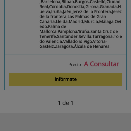
,Barcelona,Bilbao,Burgos,Castelló,Ciudad
Real,Córdoba,Donostia,Girona,Granada,H
uelva,Iruña,Jaén,Jerez de la Frontera,Jerez
de la frontera,Las Palmas de Gran
Canaria,Lleida,Madrid,Murcia,Málaga,Ovi
edo,Palma de
Mallorca,Pamplona/Iruña,Santa Cruz de
Tenerife,Santander,Sevilla,Tarragona,Tole
do,Valencia,Valladolid,Vigo,Vitoria-
Gasteiz,Zaragoza,Álcala de Henares,
A Consultar
Precio
Infórmate
1
de 1