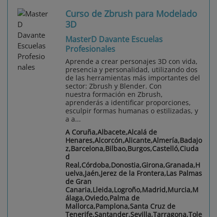
Curso de Zbrush para Modelado
3D
MasterD Davante Escuelas
Profesionales
Aprende a crear personajes 3D con vida,
presencia y personalidad, utilizando dos
de las herramientas más importantes del
sector: Zbrush y Blender. Con
nuestra formación en Zbrush,
aprenderás a identificar proporciones,
esculpir formas humanas o estilizadas, y
a a...
A Coruña,Albacete,Alcalá de
Henares,Alcorcón,Alicante,Almería,Badajo
z,Barcelona,Bilbao,Burgos,Castelló,Ciuda
d
Real,Córdoba,Donostia,Girona,Granada,H
uelva,Jaén,Jerez de la Frontera,Las Palmas
de Gran
Canaria,Lleida,Logroño,Madrid,Murcia,M
álaga,Oviedo,Palma de
Mallorca,Pamplona,Santa Cruz de
Tenerife,Santander,Sevilla,Tarragona,Tole