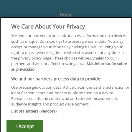
Home
Formación
We Care About Your Privacy
Centros
We and our partners store and/or access information on a device,
such as unique IDs in cookies to process personal data. You may
Orientación
accept or manage your choices by clicking below, including your
right to object where legitimate interest is used, or at any time in
Quiénes somos
the privacy policy page. These choices will be signaled to our
partners and will not affect browsing data.
Más información sobre
Contacta
su privacidad
Aviso Legal
We and our partners process data to provide:
Política de Privacidad
Use precise geolocation data. Actively scan device characteristics for
identification. Store and/or access information on a device.
Política de Cookies
Personalised ads and content, ad and content measurement,
audience insights and product development.
Canal Ético
List of Partners (vendors)
¡Síguenos!
I Accept