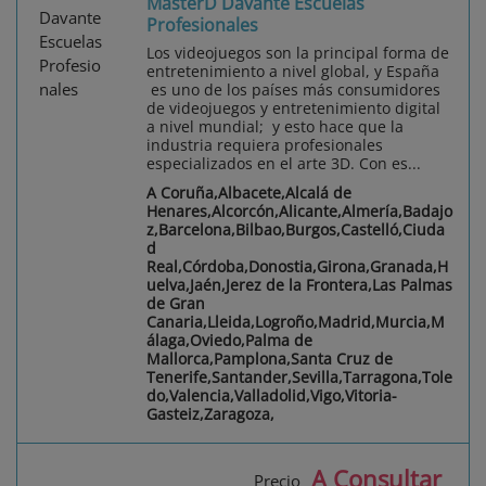
MasterD Davante Escuelas
Profesionales
Los videojuegos son la principal forma de
entretenimiento a nivel global, y España
es uno de los países más consumidores
de videojuegos y entretenimiento digital
a nivel mundial; y esto hace que la
industria requiera profesionales
especializados en el arte 3D. Con es...
A Coruña,Albacete,Alcalá de
Henares,Alcorcón,Alicante,Almería,Badajo
z,Barcelona,Bilbao,Burgos,Castelló,Ciuda
d
Real,Córdoba,Donostia,Girona,Granada,H
uelva,Jaén,Jerez de la Frontera,Las Palmas
de Gran
Canaria,Lleida,Logroño,Madrid,Murcia,M
álaga,Oviedo,Palma de
Mallorca,Pamplona,Santa Cruz de
Tenerife,Santander,Sevilla,Tarragona,Tole
do,Valencia,Valladolid,Vigo,Vitoria-
Gasteiz,Zaragoza,
A Consultar
Precio