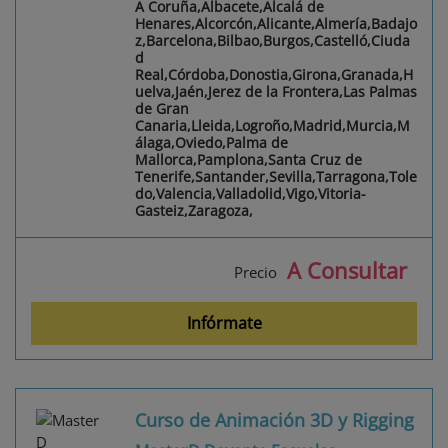
A Coruña,Albacete,Alcalá de
Henares,Alcorcón,Alicante,Almería,Badajo
z,Barcelona,Bilbao,Burgos,Castelló,Ciuda
d
Real,Córdoba,Donostia,Girona,Granada,H
uelva,Jaén,Jerez de la Frontera,Las Palmas
de Gran
Canaria,Lleida,Logroño,Madrid,Murcia,M
álaga,Oviedo,Palma de
Mallorca,Pamplona,Santa Cruz de
Tenerife,Santander,Sevilla,Tarragona,Tole
do,Valencia,Valladolid,Vigo,Vitoria-
Gasteiz,Zaragoza,
A Consultar
Precio
Infórmate
Curso de Animación 3D y Rigging