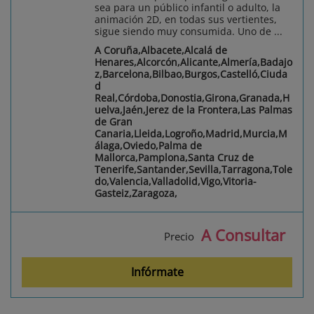
sea para un público infantil o adulto, la
animación 2D, en todas sus vertientes,
sigue siendo muy consumida. Uno de ...
A Coruña,Albacete,Alcalá de
Henares,Alcorcón,Alicante,Almería,Badajo
z,Barcelona,Bilbao,Burgos,Castelló,Ciuda
d
Real,Córdoba,Donostia,Girona,Granada,H
uelva,Jaén,Jerez de la Frontera,Las Palmas
de Gran
Canaria,Lleida,Logroño,Madrid,Murcia,M
álaga,Oviedo,Palma de
Mallorca,Pamplona,Santa Cruz de
Tenerife,Santander,Sevilla,Tarragona,Tole
do,Valencia,Valladolid,Vigo,Vitoria-
Gasteiz,Zaragoza,
A Consultar
Precio
Infórmate