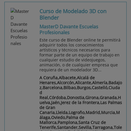
Curso de Modelado 3D con
Blender
MasterD Davante Escuelas
Profesionales
Este curso de Blender online te permitirá
adquirir todos los conocimientos
artísticos y técnicos necesarios para
formar parte de un equipo de trabajo en
cualquier estudio de videojuegos,
animación, o de cualquier empresa que
requiera de un modelador 3D...
A Coruña,Albacete,Alcalá de
Henares,Alcorcón,Alicante,Almería,Badajo
z,Barcelona,Bilbao,Burgos,Castelló,Ciuda
d
Real,Córdoba,Donostia,Girona,Granada,H
uelva,Jaén,Jerez de la Frontera,Las Palmas
de Gran
Canaria,Lleida,Logroño,Madrid,Murcia,M
álaga,Oviedo,Palma de
Mallorca,Pamplona,Santa Cruz de
Tenerife,Santander,Sevilla,Tarragona,Tole