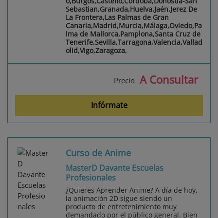
o,Burgos,Castelló,Córdoba,Donostia-San
Sebastian,Granada,Huelva,Jaén,Jerez De
La Frontera,Las Palmas de Gran
Canaria,Madrid,Murcia,Málaga,Oviedo,Pa
lma de Mallorca,Pamplona,Santa Cruz de
Tenerife,Sevilla,Tarragona,Valencia,Vallad
olid,Vigo,Zaragoza,
A Consultar
Precio
Infórmate
Curso de Anime
MasterD Davante Escuelas
Profesionales
¿Quieres Aprender Anime? A día de hoy,
la animación 2D sigue siendo un
producto de entretenimiento muy
demandado por el público general. Bien