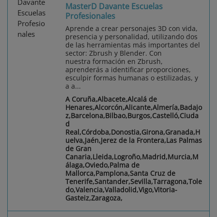
MasterD Davante Escuelas
Profesionales
Aprende a crear personajes 3D con vida,
presencia y personalidad, utilizando dos
de las herramientas más importantes del
sector: Zbrush y Blender. Con
nuestra formación en Zbrush,
aprenderás a identificar proporciones,
esculpir formas humanas o estilizadas, y
a a...
A Coruña,Albacete,Alcalá de
Henares,Alcorcón,Alicante,Almería,Badajo
z,Barcelona,Bilbao,Burgos,Castelló,Ciuda
d
Real,Córdoba,Donostia,Girona,Granada,H
uelva,Jaén,Jerez de la Frontera,Las Palmas
de Gran
Canaria,Lleida,Logroño,Madrid,Murcia,M
álaga,Oviedo,Palma de
Mallorca,Pamplona,Santa Cruz de
Tenerife,Santander,Sevilla,Tarragona,Tole
do,Valencia,Valladolid,Vigo,Vitoria-
Gasteiz,Zaragoza,