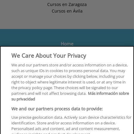
Cursos en Zaragoza
Cursos en Ávila
Home
Formación
We Care About Your Privacy
Centros
We and our partners store and/or access information on a device,
such as unique IDs in cookies to process personal data. You may
Orientación
accept or manage your choices by clicking below, including your
right to object where legitimate interest is used, or at any time in
Quiénes somos
the privacy policy page. These choices will be signaled to our
partners and will not affect browsing data.
Más información sobre
Contacta
su privacidad
Aviso Legal
We and our partners process data to provide:
Política de Privacidad
Use precise geolocation data. Actively scan device characteristics for
identification. Store and/or access information on a device.
Política de Cookies
Personalised ads and content, ad and content measurement,