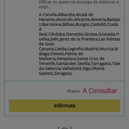
Officer es quien se encarga de elaborar e
impl...
A Coruña,Albacete,Alcalá de
Henares,Alcorcón,Alicante,Almería,Badajo
z,Barcelona,Bilbao,Burgos,Castelló,Ciuda
d
Real,Córdoba,Donostia,Girona,Granada,H
uelva,Jaén,Jerez de la Frontera,Las Palmas
de Gran
Canaria,Lleida,Logroño,Madrid,Murcia,M
álaga,Oviedo,Palma de
Mallorca,Pamplona,Santa Cruz de
Tenerife,Santander,Sevilla,Tarragona,Tole
do,Valencia,Valladolid,Vigo,Vitoria-
Gasteiz,Zaragoza,
A Consultar
Precio
Infórmate
1
de 1