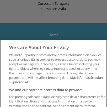
Cursos en Zaragoza
Cursos en Ávila
Home
Formación
We Care About Your Privacy
Centros
We and our partners store and/or access information on a device,
such as unique IDs in cookies to process personal data. You may
Orientación
accept or manage your choices by clicking below, including your
right to object where legitimate interest is used, or at any time in
Quiénes somos
the privacy policy page. These choices will be signaled to our
partners and will not affect browsing data.
Más información sobre
Contacta
su privacidad
Aviso Legal
We and our partners process data to provide:
Política de Privacidad
Use precise geolocation data. Actively scan device characteristics for
identification. Store and/or access information on a device.
Política de Cookies
Personalised ads and content, ad and content measurement,