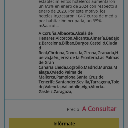
establecimientos hoteleros aumentaron
un 6'3% en enero de 2024 con respecto a
enero de 2023. Por este motivo, los
hoteles ingresaron 104'7 euros de media
por habitación ocupada, un 9'5%
m&aacut...
A Coruña,Albacete,Alcalá de
Henares,Alcorcón,Alicante,Almería,Badajo
z,Barcelona,Bilbao,Burgos,Castelló,Ciuda
d
Real,Córdoba,Donostia,Girona,Granada,H
uelva,Jaén,Jerez de la Frontera,Las Palmas
de Gran
Canaria,Lleida,Logroño,Madrid,Murcia,M
álaga,Oviedo,Palma de
Mallorca,Pamplona,Santa Cruz de
Tenerife,Santander,Sevilla,Tarragona,Tole
do,Valencia,Valladolid,Vigo,Vitoria-
Gasteiz,Zaragoza,
A Consultar
Precio
Infórmate