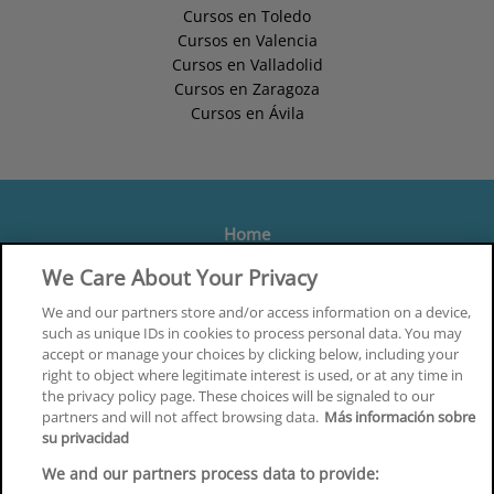
Cursos en Toledo
Cursos en Valencia
Cursos en Valladolid
Cursos en Zaragoza
Cursos en Ávila
Home
Formación
We Care About Your Privacy
Centros
We and our partners store and/or access information on a device,
such as unique IDs in cookies to process personal data. You may
Orientación
accept or manage your choices by clicking below, including your
right to object where legitimate interest is used, or at any time in
Quiénes somos
the privacy policy page. These choices will be signaled to our
partners and will not affect browsing data.
Más información sobre
Contacta
su privacidad
Aviso Legal
We and our partners process data to provide: